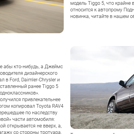
модель Tiggo 5, что крайне 
относится к автопрому Подн
новинка, читайте в нашем о
е абы кто-нибудь, а Джеймс
ководителя дизайнерского
 в Ford, Daimler-Chrysler и
дставленный ранее Tiggo 5
«одноклассников».
получился привлекательнее
огом копировал Toyota RAV4
перешедшее по наследству
овой» части автомобиля:
ой открывается не вверх, а,
багажу со стороны тротуара.