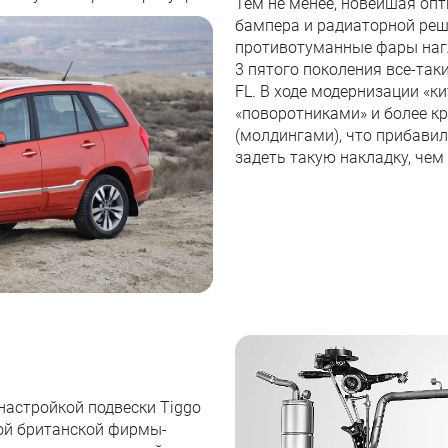
Тем не менее, новейшая опт
бампера и радиаторной реш
противотуманные фары нагл
3 пятого поколения все-так
FL. В ходе модернизации «
«поворотниками» и более 
(молдингами), что прибави
задеть такую накладку, чем
 настройкой подвески Tiggo
ой британской фирмы-