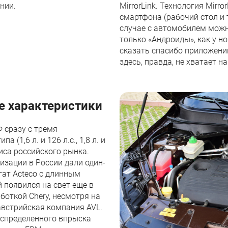
нии.
MirrorLink. Технология Mirr
смартфона (рабочий стол и 
случае с автомобилем можн
только «Андроиды», как у но
сказать спасибо приложению
здесь, правда, не хватает н
ие характеристики
 сразу с тремя
(1,6 л. и 126 л.с., 1,8 л. и
ризиса российского рынка.
лизации в России дали один-
гат Acteco с длинным
появился на свет еще в
боткой Chery, несмотря на
 австрийская компания AVL.
аспределенного впрыска