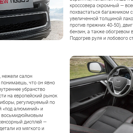
кроссовера скромный — все
похвастаться багажником с
увеличенной толщиной лако
против прежних 40-50), двиг
бензин, а также обогревом в
Подогрев руля и лобового ст
, нежели салон
 понимаешь, что он явно
нутреннее убранство
сти на европейский рынок
риборы, регулируемый по
й «под алюминий» и
 с восьмидюймовым
сенсорный дисплей —
детали из мягкого и