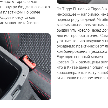
 — часть торпедо над
ть внутри бюджетного авто.
От Tiggo FL новый Tiggo 3, 
 пластиком, но более
нехорошее — например, нехв
адует и отсутствие
первом ряду сидений. Чтобы
гих машин китайского
максимально возможным ко
выдвинуть кресло назад до 
для ног предостаточно. Сам
уютные, только подушки у н
ожидаемо практически от л
комбинированная (экокожа +
Еще один спорный момент —
кресел. Они размещены вну
что в Китае данная опция н
кроссовера к климату наше
эти кнопки в первое попавш