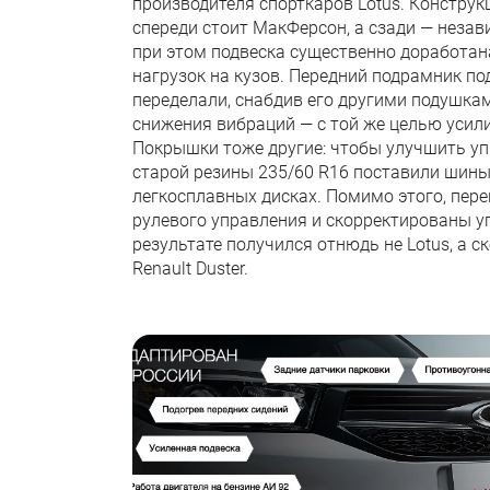
производителя спорткаров Lotus. Конструк
спереди стоит МакФерсон, а сзади — неза
при этом подвеска существенно доработа
нагрузок на кузов. Передний подрамник по
переделали, снабдив его другими подушка
снижения вибраций — с той же целью усили
Покрышки тоже другие: чтобы улучшить уп
старой резины 235/60 R16 поставили шины
легкосплавных дисках. Помимо этого, пер
рулевого управления и скорректированы уг
результате получился отнюдь не Lotus, а с
Renault Duster.