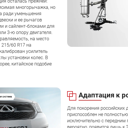
ция осталась прежней:
висимая многорычажка, но
на ради уменьшения
двески и ее рычагов
ми и сайлент-блоками для
ли 3-ю опору двигателя.
равляемость, на место
 215/60 R17 на
екалиброван усилитель
лы установки колес. В
корее, китайское подобие
Адаптация к р
Для покорения российских 
приспособлен не полностью:
исключительно с передним п
вероятно, появится лишь к 