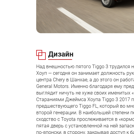
Дизайн
Над внешностью пятого Tiggo 3 трудился н
Хоуп — сегодня он занимает должность ру
центра Chery в Шанхае, а до этого он работал
General Motors. Именно благодаря ему пре
выглядит ничуть не хуже своих именитых 
Стараниями Джеймса Хоупа Tiggo 3 2017 
предшествующего Tiggo FL, который во мн
второй генерации. В наибольшей степени 
сходство с Toyota прослеживается в «корм
пятая дверь с установленной на ней запаск
по-японски, в сторону, закрывая доступ к 