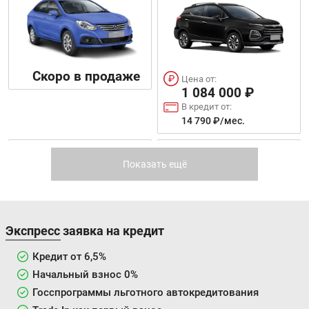
Скоро в продаже
Цена от:
1 084 000 ₽
В кредит от:
14 790 ₽/мес.
S7
J7
Показать ещё
Экспресс заявка на кредит
Кредит от 6,5%
Цена от:
Цена от:
Начальный взнос 0%
1 472 000 ₽
1 425 000 ₽
В кредит от:
Госспрограммы льготного автокредитования
В кредит от:
20 084 ₽/мес.