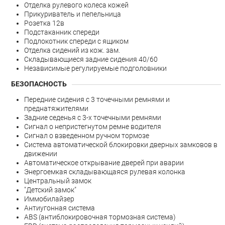
Отделка рулевого колеса кожей
Прикуриватель и пепельница
Розетка 12в
Подстаканник спереди
Подлокотник спереди с ящиком
Отделка сидений из кож. зам.
Складывающиеся задние сидения 40/60
Независимые регулируемые подголовники
БЕЗОПАСНОСТЬ
Передние сидения с 3 точечными ремнями и
преднатяжителями
Задние седенья с 3-х точечными ремнями
Сигнал о непристегнутом ремне водителя
Сигнал о взведенном ручном тормозе
Система автоматической блокировки дверных замковов в
движении
Автоматическое открывание дверей при аварии
Энергоемкая складывающаяся рулевая колонка
Центральный замок
"Детский замок"
Иммобилайзер
Антиугонная система
ABS (антиблокировочная тормозная система)