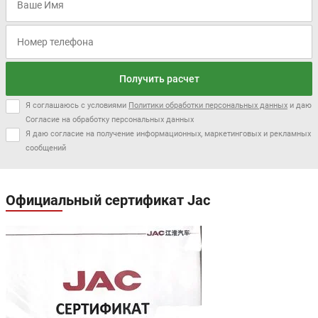
Получить расчет
Цена от:
Цена от:
964 900 ₽
987 300 ₽
Я соглашаюсь с условиями
Политики обработки персональных данных
и даю
В кредит от:
В кредит от:
Согласие на обработку персональных данных
13 165 ₽/мес.
13 471 ₽/мес.
Я даю согласие на получение информационных, маркетинговых и рекламных
сообщений
LADA ISKRA
Официальный сертификат Jac
Цена от:
927 000 ₽
В кредит от: