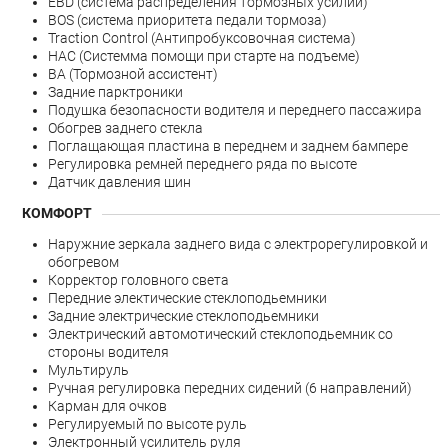
EBD (система распределения тормозных усилий)
BOS (система приоритета педали тормоза)
Traction Control (Антипробуксовочная система)
HAC (Системма помощи при старте на подъеме)
BA (Тормозной ассистент)
Задние парктроники
Подушка безопасности водителя и переднего пассажира
Обогрев заднего стекла
Поглащающая пластина в переднем и заднем бампере
Регулировка ремней переднего ряда по высоте
Датчик давления шин
КОМФОРТ
Наружние зеркала заднего вида с электрорегулировкой и
обогревом
Корректор головного света
Передние электические стеклоподьемники
Задние электрические стеклоподьемники
Электрический автомотический стеклоподьемник со
стороны водителя
Мультируль
Ручная регулировка передних сидений (6 направлений)
Карман для очков
Регулируемый по высоте руль
Электронный усилитель руля