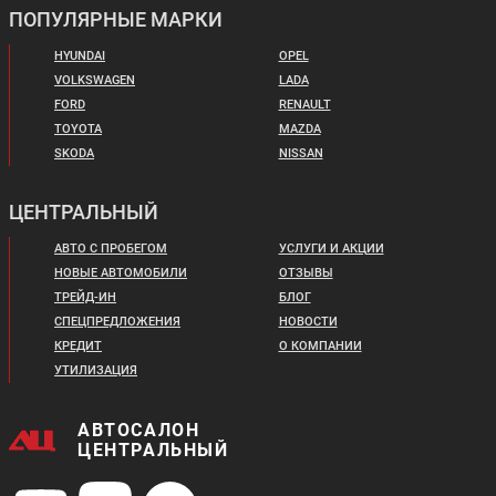
ПОПУЛЯРНЫЕ МАРКИ
DONGFENG MAGE
CHANGAN CS75FL
HYUNDAI
OPEL
VOLKSWAGEN
LADA
FORD
RENAULT
TOYOTA
MAZDA
SKODA
NISSAN
Цена от:
ЦЕНТРАЛЬНЫЙ
Цена от:
1 994 900 ₽
2 599 000 ₽
В кредит от:
АВТО С ПРОБЕГОМ
УСЛУГИ И АКЦИИ
В кредит от:
27 218 ₽/мес.
НОВЫЕ АВТОМОБИЛИ
ОТЗЫВЫ
35 460 ₽/мес.
ТРЕЙД-ИН
БЛОГ
СПЕЦПРЕДЛОЖЕНИЯ
НОВОСТИ
CHANGAN UNI-K
CHANGAN CS55 PLUS
КРЕДИТ
О КОМПАНИИ
УТИЛИЗАЦИЯ
АВТОСАЛОН
ЦЕНТРАЛЬНЫЙ