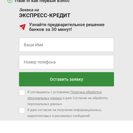
Trade In как первый взнос
19 442 ₽/мес.
Заявка на
T6
JS6
ЭКСПРЕСС-КРЕДИТ
Узнайте предварительное решение
банков за 30 минут!
Цена от:
Цена от:
2 159 000 ₽
1 634 000 ₽
В кредит от:
В кредит от:
Оставить заявку
29 457 ₽/мес.
22 294 ₽/мес.
Я соглашаюсь с условиями
Политики обработки
T8
IEV7S
персональных данных
и даю Согласие на обработку
персональных данных
Я даю согласие на получение информационных,
маркетинговых и рекламных сообщений