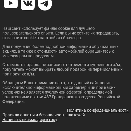
Цена от:
Цена от:
3 019 900 ₽
2 310 900 ₽
В кредит от:
В кредит от:
41 203 ₽/мес.
31 529 ₽/мес.
Наш сайт использует файлы cookie для лучшего
пользовательского опыта. Если вы не хотите их передавать,
CHANGAN UNI-T
CHANGAN CS35 PLUS
отключите cookie в настройках браузера.
NEW
Для получения более подробной информации об указанных
акциях, а также о стоимости автомобилей обращайтесь к
менеджерам по продажам.
Стоимость подарка не зависит от стоимости купленного а/м,
покупатель может выбрать любой подарок из перечисленных
при покупке а/м.
Обращаем Ваше внимание на то, что данный сайт носит
исключительно информационный характер и ни при каких
Цена от:
Цена от:
условиях не является публичной офертой, определяемой
2 089 900 ₽
2 394 900 ₽
положениями статьи 437 Гражданского кодекса Российской
В кредит от:
В кредит от:
Федерации.
28 514 ₽/мес.
32 676 ₽/мес.
Политика конфиденциальности
Правила оплаты и безопасность платежей
CHANGAN CS75 PLUS
CHANGAN CS95
Написать письмо директору