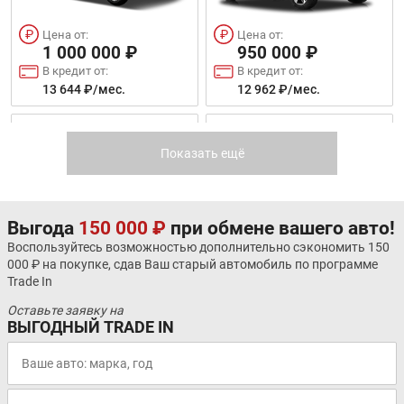
Цена от:
Цена от:
1 000 000 ₽
950 000 ₽
В кредит от:
В кредит от:
13 644 ₽/мес.
12 962 ₽/мес.
ZOTYE COUPA
SKODA RAPID
Показать ещё
Выгода
150 000 ₽
при обмене вашего авто!
Воспользуйтесь возможностью дополнительно сэкономить 150
000 ₽ на покупке, сдав Ваш старый автомобиль по программе
Цена от:
Цена от:
Trade In
941 500 ₽
992 000 ₽
Оставьте заявку на
В кредит от:
В кредит от:
ВЫГОДНЫЙ TRADE IN
12 846 ₽/мес.
13 535 ₽/мес.
KIA RIO Х
LADA NIVA TRAVEL