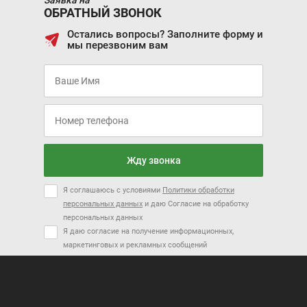
ОБРАТНЫЙ ЗВОНОК
Остались вопросы? Заполните форму и
мы перезвоним вам
Цена от:
Цена от:
1 510 000 ₽
2 280 000 ₽
В кредит от:
В кредит от:
20 602 ₽/мес.
31 108 ₽/мес.
Цена от:
4 674 000 ₽
DONGFENG DFSK 500
DONGFENG AEOLUS
AX7 PLUS
В кредит от:
63 771 ₽/мес.
Жду звонка
Я соглашаюсь с условиями
Политики обработки
персональных данных
и даю Согласие на обработку
персональных данных
Я даю согласие на получение информационных,
Скоро в продаже
маркетинговых и рекламных сообщений
Цена от:
1 500 000 ₽
В кредит от:
20 466 ₽/мес.