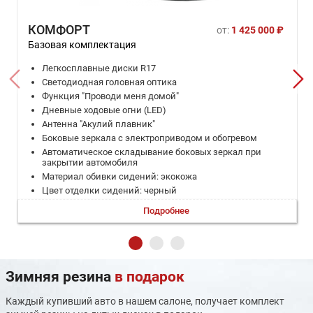
КОМФОРТ
от:
1 425 000 ₽
Базовая комплектация
Легкосплавные диски R17
Светодиодная головная оптика
Функция "Проводи меня домой"
Дневные ходовые огни (LED)
Антенна "Акулий плавник"
Боковые зеркала с электроприводом и обогревом
Автоматическое складывание боковых зеркал при
закрытии автомобиля
Материал обивки сидений: экокожа
Цвет отделки сидений: черный
Механическая регулировка сиденья водителя в 4-х
Подробнее
направлениях
Механическая регулировка сиденья переднего
пассажира в 4-х направлениях
Обогрев сиденья водителя
Регулировка руля по углу наклона и вылету
Зимняя резина
в подарок
Мультифункциональный руль с отделкой из экокожи
Центральный подлокотник
Каждый купивший авто в нашем салоне, получает комплект
Подлокотник для пассажиров 2 ряда