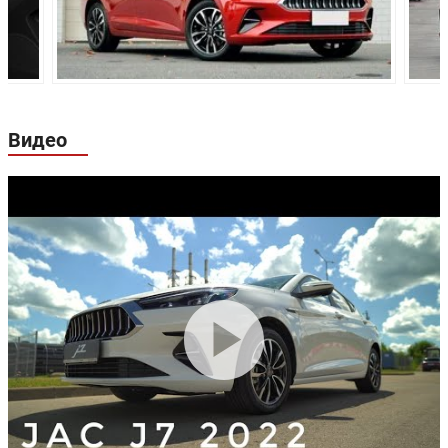
Привод:
Передний
Передний
Передняя
Независимая,
Независимая,
подвеска:
типа McPherson
типа McPhers
Многорычажная
Многорычаж
Задняя подвеска:
независимая
независимая
Видео
подвеска
подвеска
Передние
Дисковые
Дисковые
тормоза:
Задние тормоза:
Дисковые
Дисковые
Производство:
Китай
Гарантия:
5 лет или 150 000 км пробега