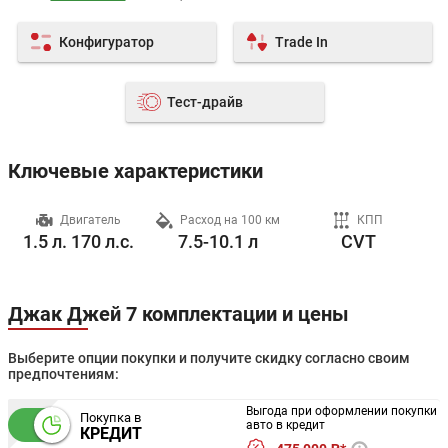
Конфигуратор
Trade In
Тест-драйв
Ключевые характеристики
ч
Двигатель
Расход на 100 км
КПП
1.5 л. 170 л.с.
7.5-10.1 л
CVT
Джак Джей 7 комплектации и цены
Выберите опции покупки и получите скидку согласно своим
предпочтениям:
Выгода при оформлении покупки
Покупка в
авто в кредит
КРЕДИТ