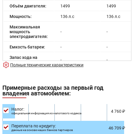
Объём двигателя:
1499
1499
Мощность:
136 л.с
136 л.с
Максимальная
мощность
-
-
электродвигателя:
Емкость батареи:
-
-
Запас хода на
-
-
электричестве:
Полные технические характеристики
Время зарядки:
-
-
Время зарядки
-
-
Примерные расходы за первый год
(быстрая):
владения автомобилем:
Разгон до 100км/
-
-
час:
Налог:
4 760 ₽
Максимальная
официальная информация из налогового кодекса
170 км/ч
170 км/ч
скорость:
Переплата по кредиту:
46 709 ₽
Расход в
данные на основе наших банков партнеров
9.2/100км
10.1/100км
городском цикле: