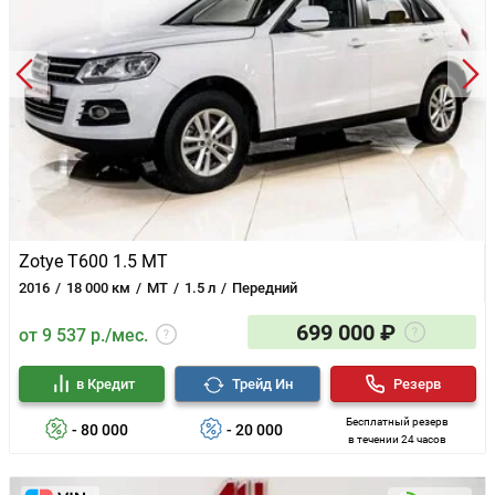
Zotye T600 1.5 MT
2016
18 000 км
MT
1.5 л
Передний
699 000 ₽
от 9 537 р./мес.
в Кредит
Трейд Ин
Резерв
Бесплатный резерв
- 80 000
- 20 000
в течении 24 часов