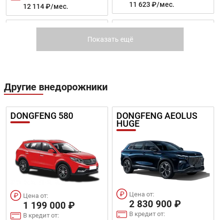
11 623 ₽/мес.
12 114 ₽/мес.
FORD ECOSPORT
KIA RIO
Показать ещё
Другие внедорожники
Цена от:
Цена от:
DONGFENG 580
DONGFENG AEOLUS
855 900 ₽
839 900 ₽
HUGE
В кредит от:
В кредит от:
11 678 ₽/мес.
11 459 ₽/мес.
RENAULT LOGAN
LADA GRANTA CROSS
Цена от:
Цена от:
2 830 900 ₽
1 199 000 ₽
В кредит от:
В кредит от: