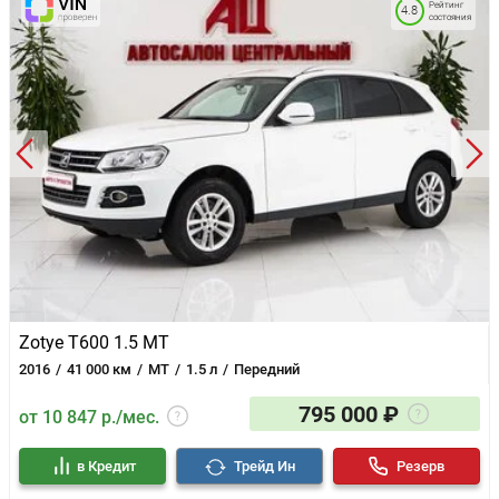
Рейтинг
4.8
состояния
Zotye T600 1.5 MT
2016
41 000 км
MT
1.5 л
Передний
795 000 ₽
от 10 847 р./мес.
в Кредит
Трейд Ин
Резерв