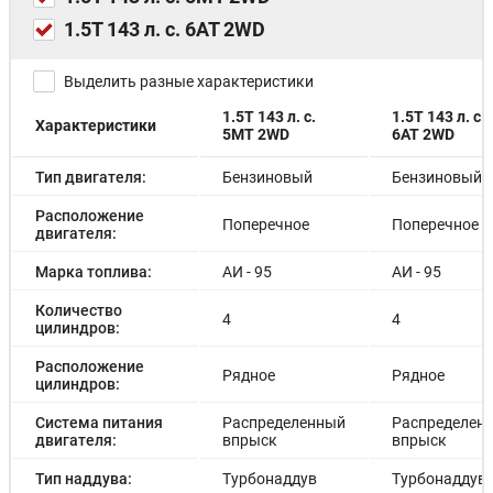
Камера заднего вида с динамическими
1.5T 143 л. с. 6AT 2WD
характеристиками парковки
Автомагнитола (MP5, радио, USB, iPod, смартфон,
Bluetooth)
Выделить разные характеристики
Шесть динамиков
Светодиодная приборная панель
1.5T 143 л. с.
1.5T 143 л. с.
Характеристики
5MT 2WD
6AT 2WD
Салонный фильтр тонкой очистки
Двухзонный автоматический климат-контроль
Тип двигателя:
Бензиновый
Бензиновый
Регулировка направления воздухообдува для заднего
ряда сидений
Расположение
Пневматический амортизатор капота
Поперечное
Поперечное
двигателя:
Беспроводное зарядное устройство для мобильного
телефона (опционально)
Марка топлива:
АИ - 95
АИ - 95
Система очистки воздуха от PM2.5
Голосовое управление
Количество
4
4
Излучатель отрицательных ионов
цилиндров:
Передние галогеновые лампы
Расположение
Ксеноновые фары (опционально)
Рядное
Рядное
цилиндров:
Дневные ходовые огни
Система выключения головного света с паузой
Система питания
Распределенный
Распределен
"вежливый свет"
двигателя:
впрыск
впрыск
Корректор фар с ручной регулировкой
Регулировка яркости света
Тип наддува:
Турбонаддув
Турбонаддув