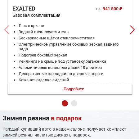
EXALTED
от:
941 500 ₽
Базовая комплектация
Люк в крыше
Задний стеклоочиститель
Бескаркасные щётки стеклоочистителя
Электрическое управление боковых зеркал заднего
вида
Подогрев боковых зеркал
Рейлинги на крыше под установку багажника
Алюминиевые колесные диски 18 дюймов
Декоративные накладки на дверные пороги
Кожаная отделка сидений
Жесткая спинка сидения
Подробнее
Регулировка водительского сидения в 6 направлениях,
ручная
Регулировка переднего пассажирского сидения в 4
направлениях, ручная
Складывающиеся задние сидения в пропорции 40/60
Зимняя резина
в подарок
Кожаная отделка рулевого колеса
Регулировка рулевого колеса, ручная
Каждый купивший авто в нашем салоне, получает комплект
Многофункциональное рулевое колесо
зимней резины на литых дисках в подарок.
Потолок салона из тканевого материала