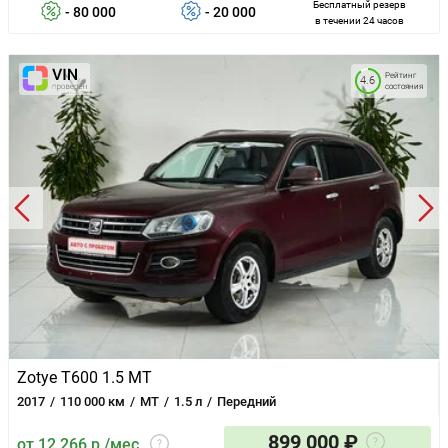
Бесплатный резерв
- 80 000
- 20 000
в течении 24 часов
Рейтинг
4.6
состояния
Zotye T600 1.5 MT
2017
110 000 км
MT
1.5 л
Передний
899 000 ₽
от 12 266 р./мес.