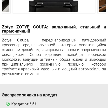
Привод:
Передний
Передний
Передняя
Система
Система
подвеска:
МакФерсон
МакФерсон
Многорычажная
Многорычаж
Zotye ZOTYE COUPA: вальяжный, стильный и
Задняя подвеска:
независимая
независимая
гармоничный
подвеска
подвеска
– переднеприводный пятидверный
Zotye Coupa
Передние
Дисковые
Дисковые
кроссовер среднеразмерной категории, хвастающийся
тормоза:
стильным дизайном, изящным салоном и современным
оснащением. Coupa идеально подойдет городской
Задние тормоза:
Дисковые
Дисковые
молодежи, ведущий активный образ жизни и имеющей
Производство:
Китай
принципиальную жизненную позицию, которой
требуется красивый, удобный и мощный автомобиль за
Гарантия:
4 года или 100 000 км пробега
разумную стоимость.
Экспресс заявка на кредит
Кредит от 6,5%