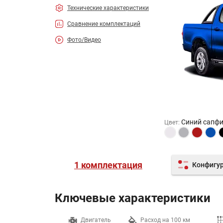
Технические характеристики
Сравнение комплектаций
Фото/Видео
Синий сапф
Цвет
:
1 комплектация
Конфигу
Ключевые характеристики
Разгон до 100 км/ч
Двигатель
Расход на 100 км