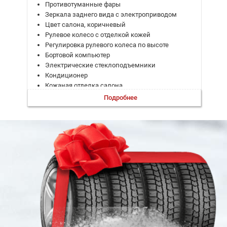
Противотуманные фары
Зеркала заднего вида с электроприводом
Цвет салона, коричневый
Рулевое колесо с отделкой кожей
Регулировка рулевого колеса по высоте
Бортовой компьютер
Электрические стеклоподъемники
Кондиционер
Кожаная отделка салона
Механическая регулировка сидений по 6-ти
Подробнее
направлениям
Механическая регулировка сидения переднего
пассажира по 6-ти направлениям
Антиблокировочная система тормозов (ABS)
Электронное распределение тормозного
усилия (EBD)
Тормозная система (BOS)
Система помощи при подъеме (HHC)
Гидравлическая тормозная система (HBA)
Система контроля тормозных усилий (TCS)
Vehicle Dynamics Control (VDC)
Электронная система стабилизации
устойчивости (ESC)