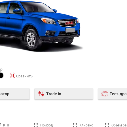
ир
ратор
Trade In
Тест-др
КПП
Привод
Клиренс
Объем ба