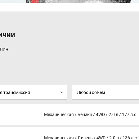
Контроль давления в шинах (TPMS)
Фронтальные подушки безопасности для
водителя и переднего пассажира
Регулируемые ремни безопасности
Центральный замок с ПДУ
Remote Control
ичии
Безключевой доступ (Keyless entry & Button
start)
Иммобилайзер (Engine immobilizer)
ния:
Детский замок
Задние парковочные сенсоры
Камера заднего вида
Радио
USB
6 динамиков
Мультимедийная система MP5
Мультифункциональное рулевое колесо
CCS
Bluetooth
Механическая / Бензин / 4WD / 2.0 л / 177 л.с
Механическая / Дизель / 4WD / 2.0 л / 136 л.с