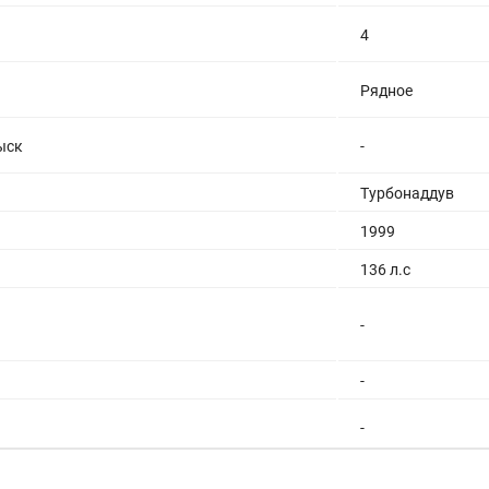
4
Рядное
ыск
-
Турбонаддув
1999
136 л.с
-
-
-
-