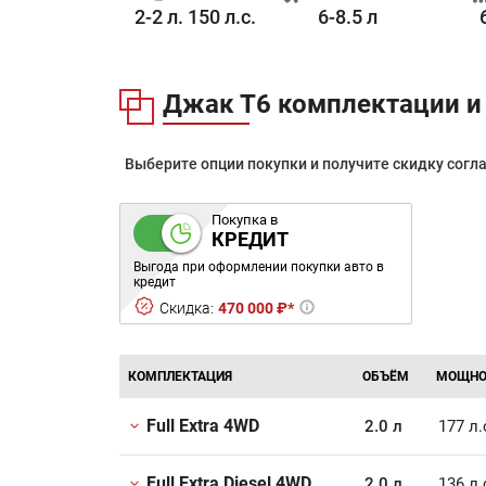
0.0 с.
2-2 л. 150 л.с.
6-8.5 л
Джак Т6 комплектации и
Выберите опции покупки и получите скидку согл
Покупка в
КРЕДИТ
Выгода при оформлении покупки авто в
кредит
Скидка:
470 000 ₽*
КОМПЛЕКТАЦИЯ
ОБЪЁМ
МОЩНО
Full Extra 4WD
2.0 л
177 л.
Full Extra Diesel 4WD
2.0 л
136 л.