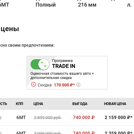
6MT
Полный
216 мм
л.
 цены
асно своим предпочтениям:
Программа
TRADE IN
Оценочная стоимость вашего авто +
дополнительная скидка
Скидка:
170 000 ₽*
СТЬ
КПП
ЦЕНА
ВЫГОДА
НОВАЯ ЦЕНА
с
6MT
740 000
₽
2 159 000
₽*
2 899 000
руб.
с
6MT
740 000
₽
2 359 000
₽*
3 099 000
руб.