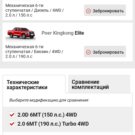
автодоводчиком открывания со стороны водителя (без
Механическая 6-ти
защиты от защемления)
ступенчатая / Дизель / 4WD /
Забронировать
Задние электрические стеклоподъемники
2.0 л / 150 л.с
Потолочные ручки салона складные
Накладки на порогах
Poer Kingkong
Elite
Регулировка яркости подсветки приборов и органов
управления приборной панели
Разъем USB, 2 шт. спереди
Механическая 6-ти
Прикуриватель
ступенчатая / Бензин / 4WD /
Забронировать
Дополнительная розетка 12В
2.0 л / 190 л.с
Черный интерьер
Задний противотуманный фонарь
Галогеновые задние фонари
Галогеновые линзованные фары
Сравнение
Технические
Светодиодные дневные ходовые огни
комплектаций
характеристики
Функция задержки освещения Follow me home
Третий стоп-сигнал
Выберите модификацию для сравнения:
Освещение грузового отсека (лампа в верхнем фонаре с
активацией из кабины)
2.0D 6МТ (150 л.с.) 4WD
Электрокорректор фар
Ручная регулировка сиденья водителя в 6 направлениях
2.0 6МТ (190 л.с.) Turbo 4WD
Ручная регулировка сиденья переднего пассажира в 4
направлениях