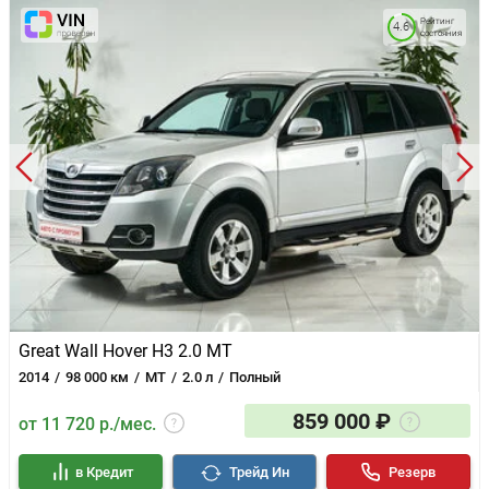
Рейтинг
4.6
состояния
Great Wall Hover H3 2.0 MT
2014
98 000 км
MT
2.0 л
Полный
859 000 ₽
от 11 720 р./мес.
в Кредит
Трейд Ин
Резерв