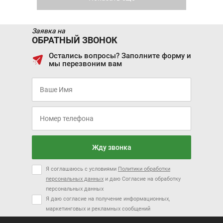
В кредит от:
32 622 ₽/мес.
27 423 ₽/мес.
Заявка на
ОБРАТНЫЙ ЗВОНОК
JAC IEV7S
VOLKSWAGEN TAOS
Остались вопросы? Заполните форму и
мы перезвоним вам
Цена от:
Цена от:
3 059 900 ₽
2 934 000 ₽
В кредит от:
В кредит от:
41 749 ₽/мес.
40 031 ₽/мес.
Цена от:
Цена от:
GREAT WALL POER
MITSUBISHI L200
2 474 000 ₽
2 093 900 ₽
NEW
В кредит от:
В кредит от:
Жду звонка
33 755 ₽/мес.
28 569 ₽/мес.
Я соглашаюсь с условиями
Политики обработки
CHANGAN CS55 PLUS
GAC GS4
персональных данных
и даю Согласие на обработку
персональных данных
Я даю согласие на получение информационных,
Цена от:
маркетинговых и рекламных сообщений
3 309 000 ₽