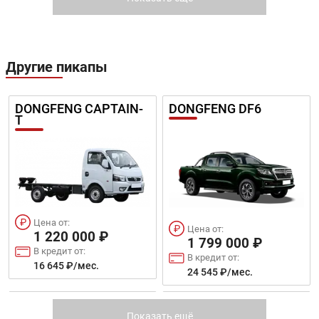
Другие пикапы
Цена от:
Цена от:
DONGFENG CAPTAIN-
DONGFENG DF6
2 159 000 ₽
2 361 990 ₽
T
В кредит от:
В кредит от:
29 457 ₽/мес.
32 227 ₽/мес.
SKODA KAROQ
KIA K5
Цена от:
Цена от:
1 220 000 ₽
1 799 000 ₽
В кредит от:
В кредит от:
16 645 ₽/мес.
24 545 ₽/мес.
Цена от:
Цена от:
2 391 000 ₽
CHANGAN HUNTER
GREAT WALL POER
2 009 900 ₽
PLUS
Показать ещё
В кредит от: