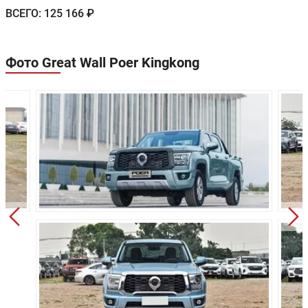
ВСЕГО:
125 166 ₽
Расход в
9.4/100км
11.7/100км
смешанном цикле:
Объем топливного
78 л
80 л
Фото Great Wall Poer Kingkong
бака:
Длина:
5641 мм
5641 мм
Ширина:
1880 мм
1880 мм
Высота:
1815 мм
1815 мм
Колёсная база:
3410 мм
3410 мм
Клиренс:
200 мм
200 мм
Масса:
2090 кг
2060 кг
Объём багажника:
-
-
Механическая 6-
Механическ
Трансмиссия:
ти ступенчатая
ти ступенча
Привод:
Полный
Полный