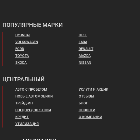
В кредит от:
Цена от:
45 147 ₽/мес.
3 699 000 ₽
В кредит от:
Цена от:
Цена от:
50 468 ₽/мес.
ПОПУЛЯРНЫЕ МАРКИ
2 450 000 ₽
2 310 900 ₽
В кредит от:
В кредит от:
HYUNDAI
OPEL
TOYOTA HILUX
UAZ ОБНОВЛЕННЫЙ
33 427 ₽/мес.
31 529 ₽/мес.
ПИКАП
VOLKSWAGEN
LADA
FORD
RENAULT
JAC T8
CHERY TIGGO 8
TOYOTA
MAZDA
SKODA
NISSAN
ЦЕНТРАЛЬНЫЙ
Цена от:
Цена от:
АВТО С ПРОБЕГОМ
УСЛУГИ И АКЦИИ
7 000 000 ₽
1 199 500 ₽
НОВЫЕ АВТОМОБИЛИ
ОТЗЫВЫ
В кредит от:
В кредит от:
ТРЕЙД-ИН
БЛОГ
95 507 ₽/мес.
16 366 ₽/мес.
Цена от:
Цена от:
СПЕЦПРЕДЛОЖЕНИЯ
НОВОСТИ
2 314 000 ₽
2 400 000 ₽
КРЕДИТ
О КОМПАНИИ
JAC T6
JAC T8
В кредит от:
В кредит от:
УТИЛИЗАЦИЯ
31 572 ₽/мес.
32 745 ₽/мес.