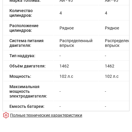
Марка топлива:
АИ - 95
АИ - 95
Круиз-контроль с кнопками управления на рулевом
колесе
Количество
4
4
Дополнительная розетка 12В в багажном отделении
цилиндров:
Органайзер багажного отделения
Аудиоподготовка — антенна на крыше + 2 динамика
Расположение
Рядное
Рядное
аудиосистемы
цилиндров:
Мультимедийная система с 7" экраном и
возможностью подключения смартфона +
Система питания
Распределенный
Распределен
навигационная система + Bluetooth
двигателя:
впрыск
впрыск
Тип наддува:
-
-
Объём двигателя:
1462
1462
Мощность:
102 л.с
102 л.с
Максимальная
мощность
-
-
электродвигателя:
Емкость батареи:
-
-
Полные технические характеристики
Запас хода на
-
-
электричестве:
Время зарядки:
-
-