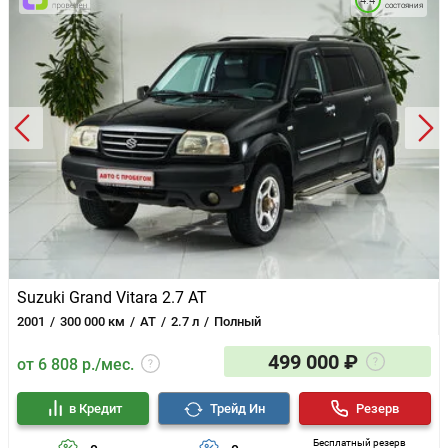
4.4
состояния
Suzuki Grand Vitara 2.7 AT
2001
300 000 км
AT
2.7 л
Полный
499 000 ₽
от 6 808 р./мес.
в Кредит
Трейд Ин
Резерв
Бесплатный резерв