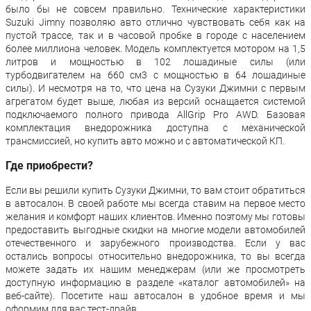
было бы не совсем правильно. Технические характеристики
Suzuki Jimny позволяю авто отлично чувствовать себя как на
пустой трассе, так и в часовой пробке в городе с населением
более миллиона человек. Модель комплектуется мотором на 1,5
литров и мощностью в 102 лошадиные силы (или
турбодвигателем на 660 см3 с мощностью в 64 лошадиные
силы). И несмотря на то, что цена на Сузуки Джимни с первым
агрегатом будет выше, любая из версий оснащается системой
подключаемого полного привода AllGrip Pro AWD. Базовая
комплектация внедорожника доступна с механической
трансмиссией, но купить авто можно и с автоматической КП.
Где приобрести?
Если вы решили купить Сузуки Джимни, то вам стоит обратиться
в автосалон. В своей работе мы всегда ставим на первое место
желания и комфорт наших клиентов. Именно поэтому мы готовы
предоставить выгодные скидки на многие модели автомобилей
отечественного и зарубежного производства. Если у вас
остались вопросы относительно внедорожника, то вы всегда
можете задать их нашим менеджерам (или же просмотреть
доступную информацию в разделе «каталог автомобилей» на
веб-сайте). Посетите наш автосалон в удобное время и мы
оформим для вас тест-драйв.