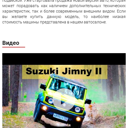
подвеской. Уже стартовала продажа новой версии авто, которая
Передние
Дисковые
Дисковые
может порадовать как наличием дополнительных технических
тормоза:
характеристик, так и более современным внешним видом. Если
вы желаете купить данную модель, то наиболее низкая
Задние тормоза:
Барабанные
Барабанные
стоимость машины представлена в нашем автосалоне.
Производство:
Япония
Гарантия:
3 года или 100 000 км пробега
Видео