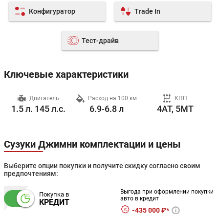
Конфигуратор
Trade In
Тест-драйв
Ключевые характеристики
ч
Двигатель
Расход на 100 км
КПП
1.5 л. 145 л.с.
6.9-6.8 л
4AT, 5MT
Сузуки Джимни комплектации и цены
Выберите опции покупки и получите скидку согласно своим
предпочтениям:
Выгода при оформлении покупки
Покупка в
авто в кредит
КРЕДИТ
435 000 ₽*