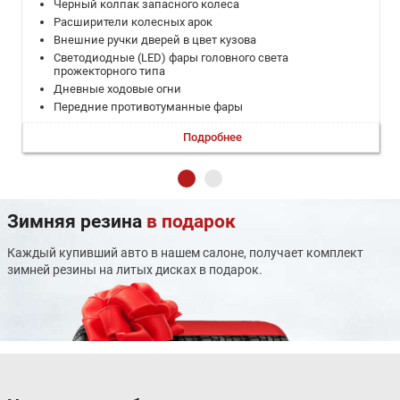
Черный колпак запасного колеса
Расширители колесных арок
Внешние ручки дверей в цвет кузова
Светодиодные (LED) фары головного света
прожекторного типа
Дневные ходовые огни
Передние противотуманные фары
Слаботонированные стекла
Подробнее
Лобовое стекло с УФ-фильтром
Электрообогрев заднего стекла
Черные окрашенные боковые зеркала заднего вида
Электропривод регулировок боковых зеркал
заднего вида
Зимняя резина
в подарок
Электрообогрев боковых зеркал заднего вида
Автоматический корректор фар
Каждый купивший авто в нашем салоне, получает комплект
Омыватель фар
зимней резины на литых дисках в подарок.
Кожаная отделка рулевого колеса
Цифровые часы
Передние электростеклоподъемники (со стороны
водителя — с автоматическим режимом)
Плафон освещения в передней части салона
Потолочные ручки — со стороны переднего пассажира +
задние (2 шт.)
Полиуретановый рычаг КП с отделкой хромом (МКП)