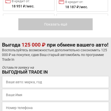
В кредит от:
В кредит от:
18 951 ₽/мес.
18 187 ₽/мес.
FAW BESTURN X40
OPEL CROSSLAND
Показать ещё
Выгода
125 000 ₽
при обмене вашего авто!
Воспользуйтесь возможностью дополнительно сэкономить 125
000 ₽ на покупке, сдав Ваш старый автомобиль по программе
Цена от:
Цена от:
Trade In
1 317 000 ₽
1 339 000 ₽
Оставьте заявку на
В кредит от:
В кредит от:
ВЫГОДНЫЙ TRADE IN
17 969 ₽/мес.
18 269 ₽/мес.
МОСКВИЧ 3
OMODA S5