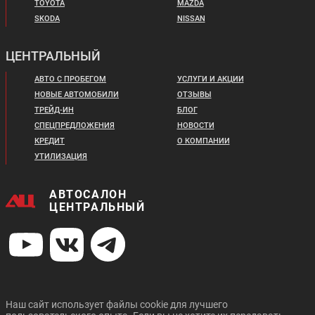
TOYOTA
MAZDA
SKODA
NISSAN
ЦЕНТРАЛЬНЫЙ
Цена от:
Цена от:
2 829 900 ₽
2 355 000 ₽
АВТО С ПРОБЕГОМ
УСЛУГИ И АКЦИИ
В кредит от:
В кредит от:
НОВЫЕ АВТОМОБИЛИ
ОТЗЫВЫ
38 611 ₽/мес.
32 131 ₽/мес.
ТРЕЙД-ИН
БЛОГ
СПЕЦПРЕДЛОЖЕНИЯ
НОВОСТИ
CITROEN C4 SEDAN
DATSUN ON DO
КРЕДИТ
О КОМПАНИИ
УТИЛИЗАЦИЯ
АВТОСАЛОН
ЦЕНТРАЛЬНЫЙ
Цена от:
Цена от:
1 574 000 ₽
395 000 ₽
В кредит от:
В кредит от:
21 475 ₽/мес.
5 389 ₽/мес.
Наш сайт использует файлы cookie для лучшего