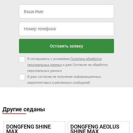
Цена от:
Цена от:
2 308 000 ₽
2 538 000 ₽
В кредит от:
В кредит от:
Оставить заявку
31 490 ₽/мес.
34 628 ₽/мес.
Я соглашаюсь с условиями
Политики обработки
PREFACE
ATLAS
персональных данных
и даю Согласие на обработку
персональных данных
Я даю согласие на получение информационных,
маркетинговых и рекламных сообщений
Другие седаны
Цена от:
Цена от:
2 831 990 ₽
2 361 990 ₽
В кредит от:
В кредит от:
DONGFENG SHINE
DONGFENG AEOLUS
38 639 ₽/мес.
32 227 ₽/мес.
MAX
SHINE MAX