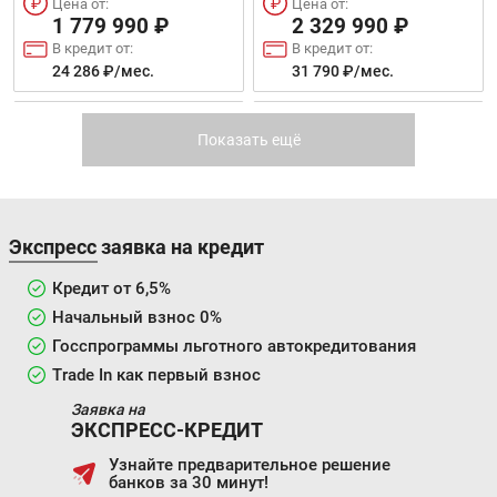
Цена от:
Цена от:
CROSS
2 329 990 ₽
1 779 990 ₽
В кредит от:
В кредит от:
31 790 ₽/мес.
24 286 ₽/мес.
ATLAS PRO
CITYRAY
Показать ещё
Цена от:
Цена от:
1 307 000 ₽
1 384 000 ₽
В кредит от:
В кредит от:
17 832 ₽/мес.
Экспресс заявка на кредит
18 883 ₽/мес.
Кредит от 6,5%
Цена от:
Цена от:
1 799 990 ₽
Начальный взнос 0%
1 626 990 ₽
В кредит от:
В кредит от:
Госспрограммы льготного автокредитования
24 559 ₽/мес.
22 198 ₽/мес.
Trade In как первый взнос
Заявка на
GALAXY L7
ICON
ЭКСПРЕСС-КРЕДИТ
Узнайте предварительное решение
банков за 30 минут!