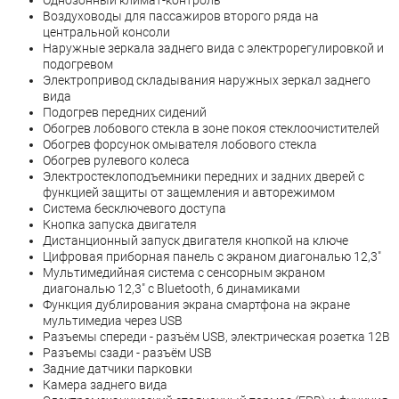
Однозонный климат-контроль
Воздуховоды для пассажиров второго ряда на
центральной консоли
Наружные зеркала заднего вида с электрорегулировкой и
подогревом
Электропривод складывания наружных зеркал заднего
вида
Подогрев передних сидений
Обогрев лобового стекла в зоне покоя стеклоочистителей
Обогрев форсунок омывателя лобового стекла
Обогрев рулевого колеса
Электростеклоподъемники передних и задних дверей с
функцией защиты от защемления и авто
режимом
Система бесключевого доступа
Кнопка запуска двигателя
Дистанционный запуск двигателя кнопкой на ключе
Цифровая приборная панель с экраном диагональю 12,3"
Мультимедийная система с сенсорным экраном
диагональю 12,3" с Bluetooth, 6 динамиками
Функция дублирования экрана смартфона на экране
мультимедиa через USB
Разъемы спереди - разъём USB, электрическая розетка 12В
Разъемы сзади - разъём USB
Задние датчики парковки
Камера заднего вида