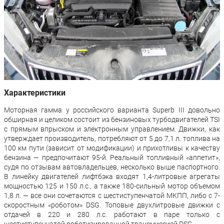
Xарактеристики
Моторная гамма у российского варианта Superb III довольно
обширная и целиком состоит из бензиновых турбодвигателей TSI
с прямым впрыском и электронным управлением. Движки, как
утверждает производитель, потребляют от 5 до 7,1 л. топлива на
100 км пути (зависит от модификации) и прихотливы к качеству
бензина — предпочитают 95-й. Реальный топливный «аппетит»,
судя по отзывам автовладельцев, несколько выше паспортного.
В линейку двигателей лифтбэка входят 1,4-литровые агрегаты
мощностью 125 и 150 л.с., а также 180-сильный мотор объемом
1,8 л. — все они сочетаются с шестиступенчатой МКПП, либо с 7-
скоростным «роботом» DSG. Топовые двухлитровые движки с
отдачей в 220 и 280 л.с. работают в паре только с