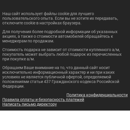
В кредит от:
В кредит от:
Цена от:
21 475 ₽/мес.
5 389 ₽/мес.
Цена от:
1 521 000 ₽
Наш сайт использует файлы cookie для лучшего
1 634 000 ₽
пользовательского опыта. Если вы не хотите их передавать,
В кредит от:
FORD FIESTA СЕДАН
FORD FOCUS СЕДАН
В кредит от:
отключите cookie в настройках браузера.
20 752 ₽/мес.
22 294 ₽/мес.
Для получения более подробной информации об указанных
акциях, а также о стоимости автомобилей обращайтесь к
BAIC EU5
PEUGEOT PARTNER
менеджерам по продажам.
CROSSWAY
Стоимость подарка не зависит от стоимости купленного а/м,
покупатель может выбрать любой подарок из перечисленных
при покупке а/м.
Обращаем Ваше внимание на то, что данный сайт носит
Цена от:
Цена от:
исключительно информационный характер и ни при каких
585 500 ₽
770 900 ₽
условиях не является публичной офертой, определяемой
В кредит от:
В кредит от:
положениями статьи 437 Гражданского кодекса Российской
7 988 ₽/мес.
10 518 ₽/мес.
Федерации.
Цена от:
Цена от:
1 544 000 ₽
1 580 000 ₽
Политика конфиденциальности
FORD MONDEO
GEELY EMGRAND
В кредит от:
Правила оплаты и безопасность платежей
В кредит от:
Написать письмо директору
21 066 ₽/мес.
21 557 ₽/мес.
МОСКВИЧ 6
CITROEN BERLINGO
MULTISPACE