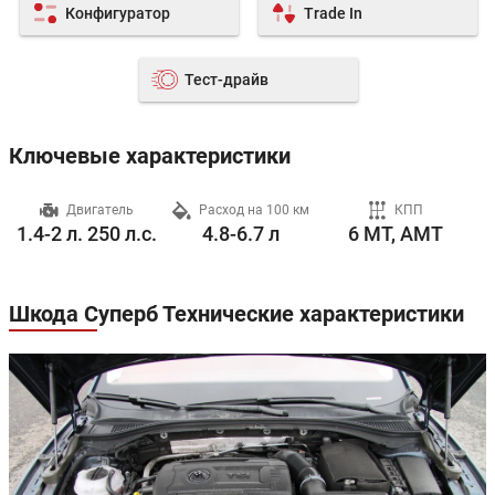
Конфигуратор
Trade In
Тест-драйв
Ключевые характеристики
ч
Двигатель
Расход на 100 км
КПП
1.4-2 л. 250 л.с.
4.8-6.7 л
6 MT, AMT
Шкода Суперб Технические характеристики