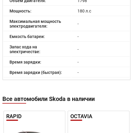
Объём двигателя:
1798
Мощность:
180 л.с
Максимальная мощность
-
электродвигателя:
Емкость батареи:
-
Запас хода на
-
электричестве:
Время зарядки:
-
Время зарядки (быстрая):
-
Разгон до 100км/час:
7.8 с
Максимальная скорость:
216 км/ч
Все автомобили Skoda в наличии
Расход в городском цикле:
8.3/100км
Расход в загородном
RAPID
OCTAVIA
5.9/100км
цикле:
Расход в смешанном
6.8/100км