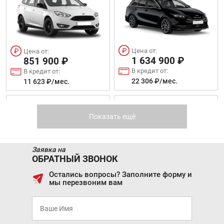
VOLKSWAGEN PASSAT
GEELY COOLRAY
2020 - 2021
Цена от:
Цена от:
1 634 900 ₽
851 900 ₽
В кредит от:
В кредит от:
22 306 ₽/мес.
11 623 ₽/мес.
Цена от:
Цена от:
1 892 000 ₽
PEUGEOT 2008
SKODA SUPERB COMBI
1 779 990 ₽
В кредит от:
Показать ещё
В кредит от:
25 814 ₽/мес.
24 286 ₽/мес.
Заявка на
MITSUBISHI ASX
CHERY TIGGO 7 PRO
ОБРАТНЫЙ ЗВОНОК
Остались вопросы? Заполните форму и
мы перезвоним вам
Цена от:
Цена от:
2 069 000 ₽
2 982 000 ₽
В кредит от:
В кредит от:
28 229 ₽/мес.
40 686 ₽/мес.