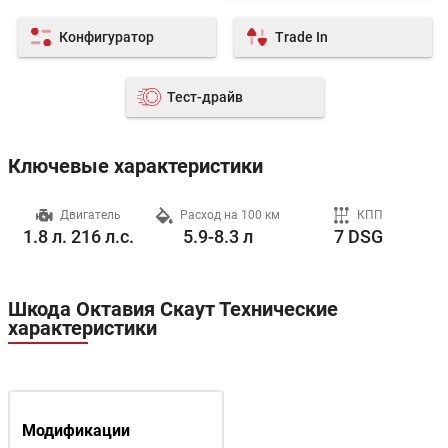
Конфигуратор
Trade In
Тест-драйв
Ключевые характеристики
ч
Двигатель
Расход на 100 км
КПП
1.8 л. 216 л.с.
5.9-8.3 л
7 DSG
Шкода Октавия Скаут Технические
характеристики
Модификации