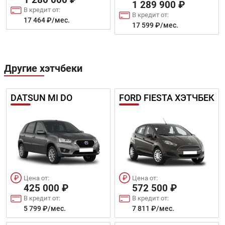
1 289 900 ₽
В кредит от:
В кредит от:
17 464 ₽/мес.
17 599 ₽/мес.
Цена от:
Цена от:
3 599 000 ₽
4 299 000 ₽
В кредит от:
В кредит от:
49 104 ₽/мес.
Другие хэтчбеки
58 655 ₽/мес.
DATSUN MI DO
FORD FIESTA ХЭТЧБЕК
Цена от:
Цена от:
425 000 ₽
572 500 ₽
В кредит от:
В кредит от:
5 799 ₽/мес.
7 811 ₽/мес.