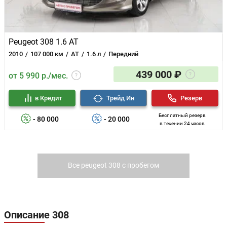
Peugeot 308 1.6 AT
2010
107 000 км
AT
1.6 л
Передний
439 000 ₽
от 5 990 р./мес.
в Кредит
Трейд Ин
Резерв
Бесплатный резерв
- 80 000
- 20 000
в течении 24 часов
Все peugeot 308 с пробегом
Описание 308