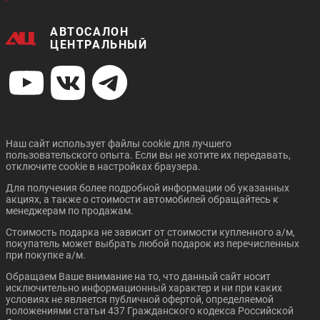
АВТОСАЛОН
ЦЕНТРАЛЬНЫЙ
Цена от:
Цена от:
3 411 000 ₽
479 575 ₽
В кредит от:
В кредит от:
46 539 ₽/мес.
6 543 ₽/мес.
LADA GRANTA CROSS
ORA 03
Наш сайт использует файлы cookie для лучшего
пользовательского опыта. Если вы не хотите их передавать,
отключите cookie в настройках браузера.
Для получения более подробной информации об указанных
акциях, а также о стоимости автомобилей обращайтесь к
менеджерам по продажам.
Стоимость подарка не зависит от стоимости купленного а/м,
покупатель может выбрать любой подарок из перечисленных
Цена от:
Цена от:
при покупке а/м.
839 000 ₽
2 849 000 ₽
Обращаем Ваше внимание на то, что данный сайт носит
В кредит от:
В кредит от:
исключительно информационный характер и ни при каких
11 447 ₽/мес.
38 871 ₽/мес.
условиях не является публичной офертой, определяемой
положениями статьи 437 Гражданского кодекса Российской