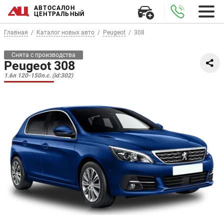
АВТОСАЛОН
ЦЕНТРАЛЬНЫЙ
Главная
Каталог новых авто
Peugeot
308
Снята с производства
Peugeot 308
1.6л 120-150л.с. (id:302)