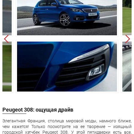
Ширина:
1804 мм
1815 мм
Высота:
1457 мм
1498 мм
Колёсная база:
2620 мм
2608 мм
Клиренс:
160 мм
160 мм
Масса:
1190 кг
1248 кг
Объём багажника:
470 л
348 л
Трансмиссия:
Механическая
Механическая
Привод:
Передний
Передний
Передняя
Независимая -
Независимая -
подвеска:
McPherson
McPherson
Полузависимая
Полузависима
Задняя подвеска:
- торсионная
- торсионная
Peugeot 308: ощущая драйв
балка
балка
Элегантная Франция, столица мировой моды, намного ближе,
Передние
Дисковые
Дисковые
чем кажется! Только посмотрите на ее творение — изящный
тормоза:
вентилируемые
вентилируемы
городской хэтчбек Peugeot 308. У этой пятидверки есть все,