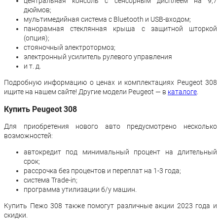
центральная консоль с сенсорным дисплеем на 9,7
дюймов;
мультимедийная система с Bluetooth и USB-входом;
панорамная стеклянная крыша с защитной шторкой
(опция);
стояночный электротормоз;
электронный усилитель рулевого управления
и т. д.
Подробную информацию о ценах и комплектациях Peugeot 308
ищите на нашем сайте! Другие модели Peugeot — в
каталоге
.
Купить Peugeot 308
Для приобретения нового авто предусмотрено несколько
возможностей:
автокредит под минимальный процент на длительный
срок;
рассрочка без процентов и переплат на 1-3 года;
система Trade-in;
программа утилизации б/у машин.
Купить Пежо 308 также помогут различные акции 2023 года и
скидки.