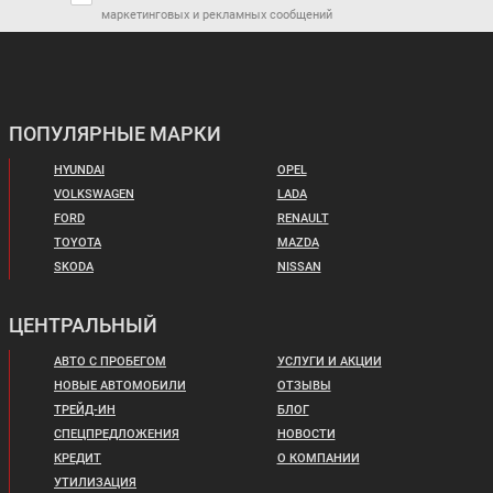
573 000 ₽
1 689 900 ₽
маркетинговых и рекламных сообщений
В кредит от:
В кредит от:
7 818 ₽/мес.
23 057 ₽/мес.
RENAULT SANDERO
RENAULT SANDERO
STEPWAY
ПОПУЛЯРНЫЕ МАРКИ
HYUNDAI
OPEL
VOLKSWAGEN
LADA
FORD
RENAULT
TOYOTA
MAZDA
SKODA
NISSAN
Цена от:
Цена от:
1 000 000 ₽
1 150 000 ₽
ЦЕНТРАЛЬНЫЙ
В кредит от:
В кредит от:
13 644 ₽/мес.
15 690 ₽/мес.
АВТО С ПРОБЕГОМ
УСЛУГИ И АКЦИИ
НОВЫЕ АВТОМОБИЛИ
ОТЗЫВЫ
VOLKSWAGEN GOLF
LADA GRANTA
ТРЕЙД-ИН
БЛОГ
ХЭТЧБЕК
СПЕЦПРЕДЛОЖЕНИЯ
НОВОСТИ
КРЕДИТ
О КОМПАНИИ
УТИЛИЗАЦИЯ