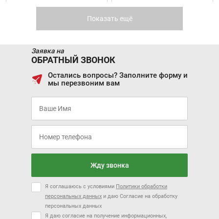
FORD FOCUS ХЭТЧБЕК
KIA PICANTO NEW
Показать ещё
Заявка на
ОБРАТНЫЙ ЗВОНОК
Остались вопросы? Заполните форму и
мы перезвоним вам
Цена от:
Цена от:
757 900 ₽
749 900 ₽
В кредит от:
В кредит от:
10 341 ₽/мес.
10 231 ₽/мес.
KIA CEED NEW
RAVON R2
Жду звонка
Я соглашаюсь с условиями
Политики обработки
персональных данных
и даю Согласие на обработку
персональных данных
Цена от:
Цена от:
Я даю согласие на получение информационных,