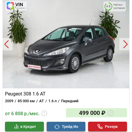
Рейтинг
4.6
состояния
Peugeot 308 1.6 AT
2009
85 000 км
AT
1.6 л
Передний
499 000 ₽
от 6 808 р./мес.
в Кредит
Трейд Ин
Резерв