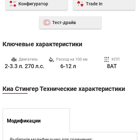
Конфигуратор
Trade In
Тест-драйв
Ключевые характеристики
ч
Двигатель
Расход на 100 км
КПП
2-3.3 л. 270 л.с.
6-12 л
8AT
Киа Стингер Технические характеристики
Модификации
Выберите модификацию для сравнения: