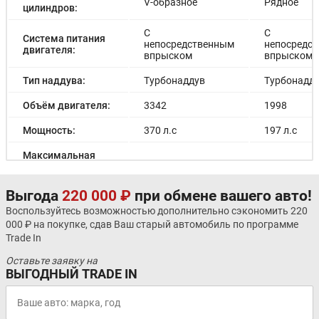
V-образное
Рядное
цилиндров:
С
С
Система питания
непосредственным
непосредс
двигателя:
впрыском
впрыском
Тип наддува:
Турбонаддув
Турбонадд
Объём двигателя:
3342
1998
Мощность:
370 л.с
197 л.с
Максимальная
мощность
-
-
электродвигателя:
Выгода
220 000 ₽
при обмене вашего авто!
Емкость батареи:
-
-
Воспользуйтесь возможностью дополнительно сэкономить 220
000 ₽ на покупке, сдав Ваш старый автомобиль по программе
Запас хода на
-
-
Trade In
электричестве:
Оставьте заявку на
Время зарядки:
-
-
ВЫГОДНЫЙ TRADE IN
Время зарядки
-
-
(быстрая):