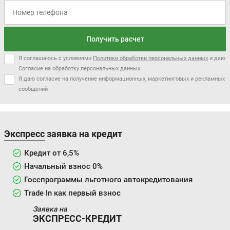
Получить расчет
Цена от:
Цена от:
2 391 000 ₽
Я соглашаюсь с условиями
Политики обработки персональных данных
и даю
2 009 900 ₽
Согласие на обработку персональных данных
В кредит от:
В кредит от:
Я даю согласие на получение информационных, маркетинговых и рекламных
32 622 ₽/мес.
27 423 ₽/мес.
сообщений
JAC IEV7S
VOLKSWAGEN TAOS
Экспресс заявка на кредит
Кредит от 6,5%
Начальный взнос 0%
Госспрограммы льготного автокредитования
Trade In как первый взнос
Цена от:
Цена от:
2 474 000 ₽
2 093 900 ₽
Заявка на
В кредит от:
В кредит от:
ЭКСПРЕСС-КРЕДИТ
33 755 ₽/мес.
28 569 ₽/мес.