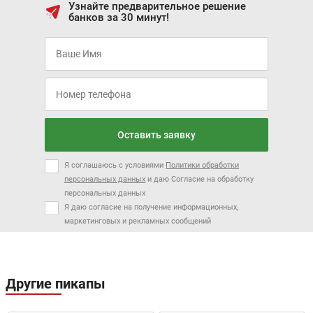
Узнайте предварительное решение
банков за 30 минут!
CHANGAN CS55 PLUS
GAC GS4
Оставить заявку
Цена от:
Цена от:
2 450 000 ₽
2 310 900 ₽
Я соглашаюсь с условиями
Политики обработки
В кредит от:
В кредит от:
персональных данных
и даю Согласие на обработку
33 427 ₽/мес.
31 529 ₽/мес.
персональных данных
Я даю согласие на получение информационных,
JAC T8
CHERY TIGGO 8
маркетинговых и рекламных сообщений
Другие пикапы