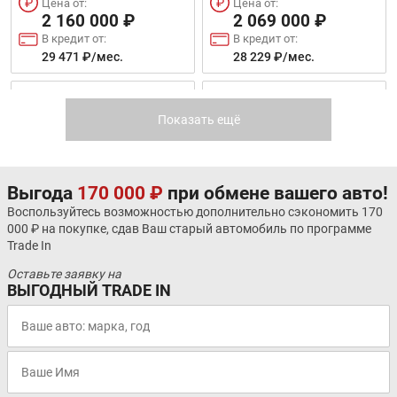
Цена от:
Цена от:
2 160 000 ₽
2 069 000 ₽
В кредит от:
В кредит от:
29 471 ₽/мес.
28 229 ₽/мес.
GEELY ATLAS
JAC T6
Показать ещё
Выгода
170 000 ₽
при обмене вашего авто!
Воспользуйтесь возможностью дополнительно сэкономить 170
000 ₽ на покупке, сдав Ваш старый автомобиль по программе
Trade In
Цена от:
Цена от:
2 159 000 ₽
2 361 990 ₽
Оставьте заявку на
В кредит от:
В кредит от:
ВЫГОДНЫЙ TRADE IN
29 457 ₽/мес.
32 227 ₽/мес.
SKODA KAROQ
KIA K5