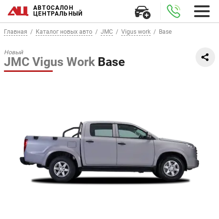
АВТОСАЛОН
ЦЕНТРАЛЬНЫЙ
Главная
Каталог новых авто
JMC
Vigus work
Base
Новый
JMC Vigus Work
Base