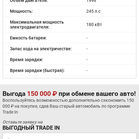
Объём двигателя:
1998
Мощность:
245 л.с
Максимальная мощность
180 кВт
электродвигателя:
Емкость батареи:
-
Запас хода на электричестве:
-
Время зарядки:
-
Время зарядки (быстрая):
-
Разгон до 100км/час:
8.6 с
Максимальная скорость:
190 км/ч
Выгода
150 000 ₽
при обмене вашего авто!
Воспользуйтесь возможностью дополнительно сэкономить 150
Расход в городском цикле:
12.5/100км
000 ₽ на покупке, сдав Ваш старый автомобиль по программе
Trade In
Расход в загородном цикле:
8.1/100км
Оставьте заявку на
Расход в смешанном цикле:
9.7/100км
ВЫГОДНЫЙ TRADE IN
Объем топливного бака:
70 л