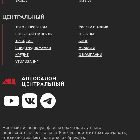
SKODA
NISSAN
Цена от:
ЦЕНТРАЛЬНЫЙ
3 070 000 ₽
Цена от:
2 600 000 ₽
В кредит от:
АВТО С ПРОБЕГОМ
УСЛУГИ И АКЦИИ
В кредит от:
41 886 ₽/мес.
НОВЫЕ АВТОМОБИЛИ
ОТЗЫВЫ
35 474 ₽/мес.
ТРЕЙД-ИН
БЛОГ
СПЕЦПРЕДЛОЖЕНИЯ
НОВОСТИ
Цена от:
Цена от:
OPEL GRANDLAND X
SUZUKI SX4
2 800 000 ₽
КРЕДИТ
О КОМПАНИИ
2 934 000 ₽
В кредит от:
УТИЛИЗАЦИЯ
В кредит от:
38 203 ₽/мес.
40 031 ₽/мес.
АВТОСАЛОН
GEELY NEW TUGELLA
CHANGAN CS95 PLUS
ЦЕНТРАЛЬНЫЙ
Цена от:
Цена от:
1 494 000 ₽
1 414 000 ₽
В кредит от:
В кредит от:
20 384 ₽/мес.
19 292 ₽/мес.
Наш сайт использует файлы cookie для лучшего
Скоро в продаже
пользовательского опыта. Если вы не хотите их передавать,
ZOTYE T600
UAZ PATRIOT
Цена от:
отключите cookie в настройках браузера.