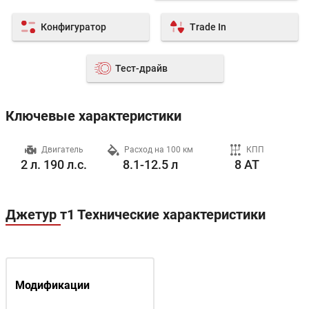
Конфигуратор
Trade In
Тест-драйв
Ключевые характеристики
ч
Двигатель
Расход на 100 км
КПП
2 л. 190 л.с.
8.1-12.5 л
8 AT
Джетур т1 Технические характеристики
Модификации