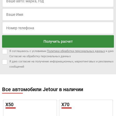
Длина:
4705 мм
Ширина:
1967 мм
Высота:
1843 мм
Колёсная база:
2800 мм
Получить расчет
Клиренс:
190 мм
Масса:
Я соглашаюсь с условиями
Политики обработки персональных данных
2174 кг
и даю
Согласие на обработку персональных данных
Объём багажника:
574 л
Я даю согласие на получение информационных, маркетинговых и рекламных
сообщений
Трансмиссия:
Автомат
Привод:
Полный
Независимая,
Все автомобили Jetour в наличии
Передняя подвеска:
пружинная
Независимая,
Задняя подвеска:
X50
X70
пружинная
Дисковые