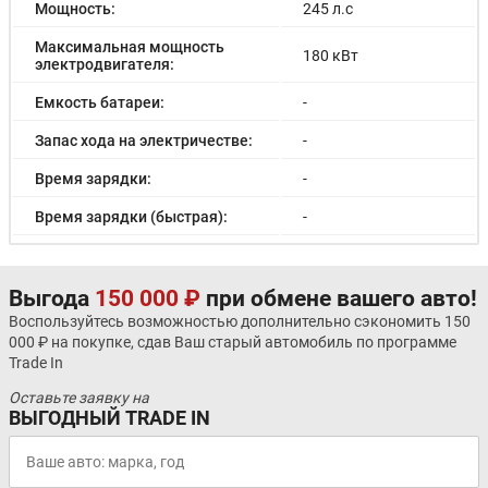
Мощность:
245 л.с
Максимальная мощность
180 кВт
электродвигателя:
Емкость батареи:
-
Запас хода на электричестве:
-
Время зарядки:
-
Время зарядки (быстрая):
-
Разгон до 100км/час:
7.0 с
Максимальная скорость:
230 км/ч
Выгода
150 000 ₽
при обмене вашего авто!
Воспользуйтесь возможностью дополнительно сэкономить 150
Расход в городском цикле:
-
000 ₽ на покупке, сдав Ваш старый автомобиль по программе
Trade In
Расход в загородном цикле:
-
Оставьте заявку на
Расход в смешанном цикле:
6.8/100км
ВЫГОДНЫЙ TRADE IN
Объем топливного бака:
58 л
Длина:
4990 мм