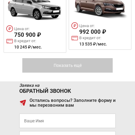
Цена от:
40 386 ₽/мес.
Цена от:
4 929 000 ₽
4 690 000 ₽
В кредит от:
MITSUBISHI
SUZUKI JIMNY
В кредит от:
67 250 ₽/мес.
OUTLANDER 7 МЕСТ
63 989 ₽/мес.
Цена от:
Цена от:
992 000 ₽
750 900 ₽
HQ9
В кредит от:
В кредит от:
13 535 ₽/мес.
10 245 ₽/мес.
JAC J7
CHANGAN UNI-V
Цена от:
Показать ещё
Цена от:
2 705 000 ₽
2 744 000 ₽
В кредит от:
В кредит от:
36 907 ₽/мес.
37 439 ₽/мес.
Заявка на
Цена от:
ОБРАТНЫЙ ЗВОНОК
6 390 000 ₽
SKODA SUPERB COMBI
HYUNDAI SONATA
В кредит от:
Остались вопросы? Заполните форму и
87 184 ₽/мес.
мы перезвоним вам
Цена от:
Цена от:
2 109 900 ₽
1 425 000 ₽
В кредит от:
В кредит от:
28 787 ₽/мес.
19 442 ₽/мес.