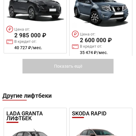
НОВЫЙ HS7
H9
Цена от:
Цена от:
2 985 000 ₽
2 600 000 ₽
В кредит от:
В кредит от:
40 727 ₽/мес.
35 474 ₽/мес.
Цена от:
Цена от:
4 600 000 ₽
4 677 000 ₽
MITSUBISHI ECLIPSE
TOYOTA C-HR
Показать ещё
В кредит от:
В кредит от:
CROSS
62 762 ₽/мес.
63 812 ₽/мес.
HS7
E-HS9
Другие лифтбеки
LADA GRANTA
SKODA RAPID
Цена от:
ЛИФТБЕК
Цена от:
2 814 000 ₽
2 960 000 ₽
В кредит от:
В кредит от:
38 394 ₽/мес.