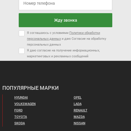
ZEEKR 001
FAW BESTUNE B70
Цена от:
Цена от:
2 982 000 ₽
2 539 000 ₽
Жду звонка
В кредит от:
В кредит от:
40 686 ₽/мес.
34 642 ₽/мес.
Я соглашаюсь с условиями
Политики обработки
персональных данных
и даю Согласие на обработку
VOLKSWAGEN TIGUAN
RENAULT DUSTER
персональных данных
Я даю согласие на получение информационных,
маркетинговых и рекламных сообщений
Цена от:
Цена от:
5 200 000 ₽
1 950 000 ₽
В кредит от:
В кредит от:
70 948 ₽/мес.
26 605 ₽/мес.
ПОПУЛЯРНЫЕ МАРКИ
LADA GRANTA SPORT
LADA GRANTA SPORT
Цена от:
Цена от:
ЛИФТБЕК
DRIVE ACTIVE
2 585 900 ₽
2 600 000 ₽
ЛИФТБЕК
HYUNDAI
OPEL
В кредит от:
В кредит от:
VOLKSWAGEN
LADA
35 282 ₽/мес.
35 474 ₽/мес.
FORD
RENAULT
TOYOTA
MAZDA
CHERY TIGGO 8 PRO
HAVAL DARGO
SKODA
NISSAN