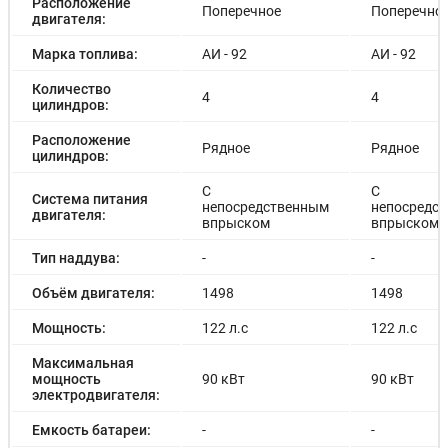
Расположение
Поперечное
Поперечно
двигателя:
Марка топлива:
АИ - 92
АИ - 92
Количество
4
4
цилиндров:
Расположение
Рядное
Рядное
цилиндров:
С
С
Система питания
непосредственным
непосредс
двигателя:
впрыском
впрыском
Тип наддува:
-
-
Объём двигателя:
1498
1498
Мощность:
122 л.с
122 л.с
Максимальная
мощность
90 кВт
90 кВт
электродвигателя:
Емкость батареи:
-
-