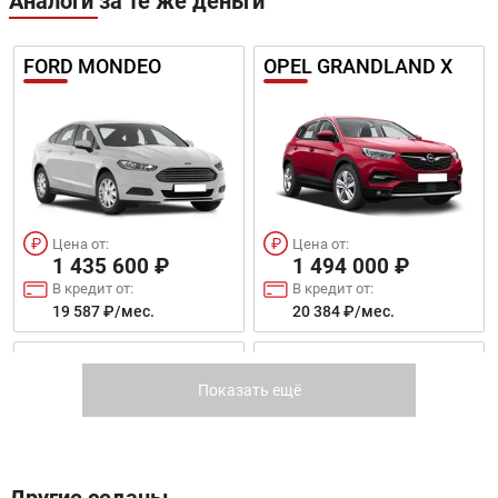
Аналоги за те же деньги
FORD MONDEO
OPEL GRANDLAND X
Цена от:
Цена от:
1 435 600 ₽
1 494 000 ₽
В кредит от:
В кредит от:
19 587 ₽/мес.
20 384 ₽/мес.
PEUGEOT 408
SUZUKI SX4
Показать ещё
Другие седаны