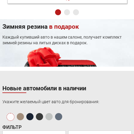
Система помощи при торможении (BAS; EBD)
Активный усилитель руля
Регулировка руля по вылету
Система выбора режима движения
Зимняя резина
в подарок
Электропривод зеркал
Регулировка руля по высоте
Каждый купивший авто в нашем салоне, получает комплект
Кондиционер
зимней резины на литых дисках в подарок.
Задержка выключения фар
Электростеклоподъемники передние
Парктроник задний
Мультифункциональное рулевое колесо
Электростеклоподъемники задние
Подогрев передних сидений
Регулировка сиденья водителя по высоте
Новые автомобили в наличии
Третий задний подголовник
Передний центральный подлокотник
Складывающееся заднее сиденье
Укажите желаемый цвет авто для бронирования:
Ткань (материал салона)
Задний подлокотник
Аудиосистема
USB
ФИЛЬТР
Bluetooth