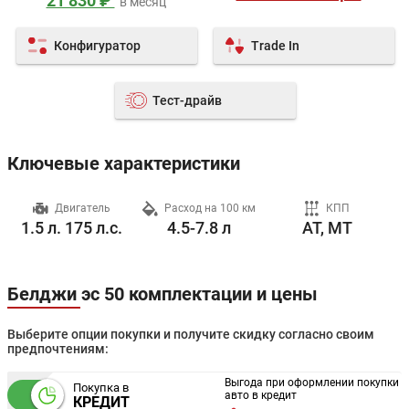
21 830 ₽
в месяц
Конфигуратор
Trade In
Тест-драйв
Ключевые характеристики
ч
Двигатель
Расход на 100 км
КПП
1.5 л. 175 л.с.
4.5-7.8 л
AT, MT
Белджи эс 50 комплектации и цены
Выберите опции покупки и получите скидку согласно своим
предпочтениям:
Выгода при оформлении покупки
Покупка в
авто в кредит
КРЕДИТ