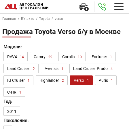
АВТОСАЛОН
ЦЕНТРАЛЬНЫЙ
Главная
БУ авто
Toyota
verso
Продажа Toyota Verso б/у в Москве
Модели:
RAV4
Camry
Corolla
Fortuner
14
29
10
1
Land Cruiser
Avensis
Land Cruiser Prado
2
1
4
FJ Cruiser
Highlander
Verso
Auris
1
2
1
1
C-HR
1
Год:
2011
Поколение: