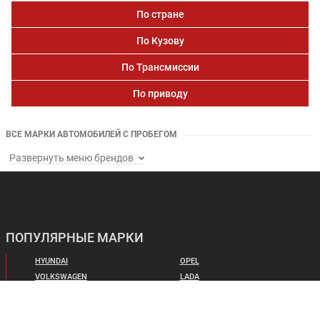
По стране
По Кузову
По Трансмиссии
По приводу
ВСЕ МАРКИ АВТОМОБИЛЕЙ С ПРОБЕГОМ
Развернуть меню брендов
ПОПУЛЯРНЫЕ МАРКИ
HYUNDAI
OPEL
VOLKSWAGEN
LADA
FORD
RENAULT
TOYOTA
MAZDA