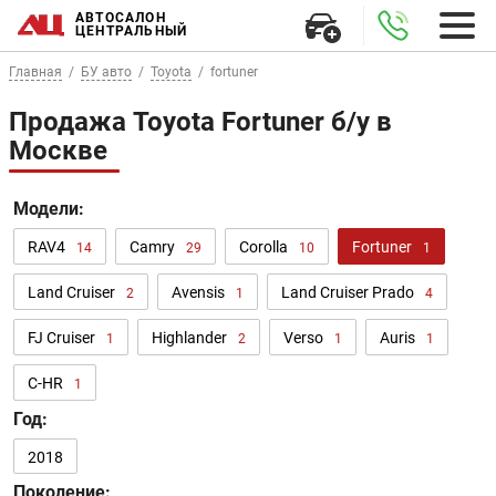
АВТОСАЛОН
ЦЕНТРАЛЬНЫЙ
Главная
БУ авто
Toyota
fortuner
Продажа Toyota Fortuner б/у в
Москве
Модели:
RAV4
Camry
Corolla
Fortuner
14
29
10
1
Land Cruiser
Avensis
Land Cruiser Prado
2
1
4
FJ Cruiser
Highlander
Verso
Auris
1
2
1
1
C-HR
1
Год:
2018
Поколение: