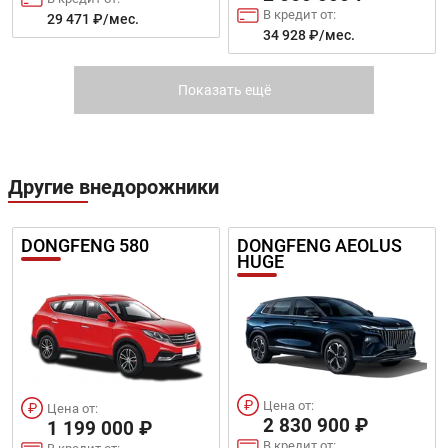
В кредит от:
29 471 ₽/мес.
34 928 ₽/мес.
COROLLA CROSS
C-HR
Показать ещё
Другие внедорожники
Цена от:
DONGFENG 580
DONGFENG AEOLUS
2 640 000 ₽
Цена от:
HUGE
2 960 000 ₽
В кредит от:
В кредит от:
36 020 ₽/мес.
40 386 ₽/мес.
FORTUNER
RAV4
Цена от:
Цена от:
2 830 900 ₽
1 199 000 ₽
В кредит от: