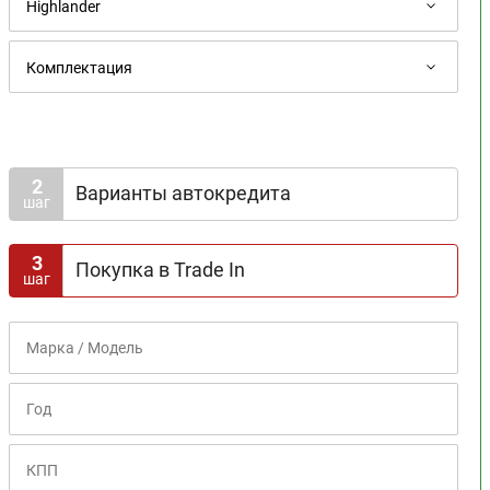
2
Варианты автокредита
шаг
Доступна госпрограмма
3
Покупка в Trade In
шаг
Срок кредита
1
2
3
4
5
6
7
8
Первоначальный взнос
0%
10%
20%
30%
40%
50%
60%
70%