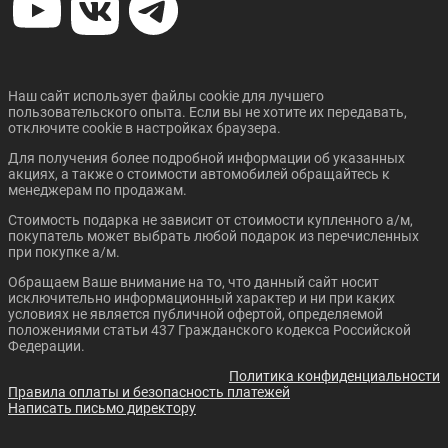
CHANGAN UNI-K
CHANGAN CS55 PLUS
Цена от:
9 285 000 ₽
9 700 000 ₽
В кредит от:
В кредит от:
126 683 ₽/мес.
132 345 ₽/мес.
Наш сайт использует файлы cookie для лучшего
LAND CRUISER 300
ALPHARD
пользовательского опыта. Если вы не хотите их передавать,
отключите cookie в настройках браузера.
Для получения более подробной информации об указанных
Цена от:
Цена от:
акциях, а также о стоимости автомобилей обращайтесь к
3 019 900 ₽
2 310 900 ₽
менеджерам по продажам.
В кредит от:
В кредит от:
Стоимость подарка не зависит от стоимости купленного а/м,
41 203 ₽/мес.
31 529 ₽/мес.
покупатель может выбрать любой подарок из перечисленных
при покупке а/м.
Цена от:
CHANGAN UNI-T
CHANGAN CS35 PLUS
Цена от:
Обращаем Ваше внимание на то, что данный сайт носит
13 490 000 ₽
NEW
11 099 000 ₽
исключительно информационный характер и ни при каких
В кредит от:
условиях не является публичной офертой, определяемой
В кредит от:
положениями статьи 437 Гражданского кодекса Российской
184 055 ₽/мес.
151 433 ₽/мес.
Федерации.
Политика конфиденциальности
Правила оплаты и безопасность платежей
Написать письмо директору