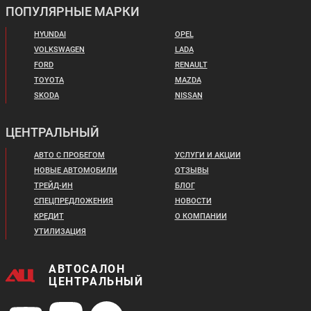
ПОПУЛЯРНЫЕ МАРКИ
HYUNDAI
OPEL
Скоро в продаже
Цена от:
VOLKSWAGEN
LADA
1 500 000 ₽
FORD
RENAULT
В кредит от:
TOYOTA
MAZDA
20 466 ₽/мес.
SKODA
NISSAN
DONGFENG MAGE
CHANGAN CS75FL
ЦЕНТРАЛЬНЫЙ
АВТО С ПРОБЕГОМ
УСЛУГИ И АКЦИИ
НОВЫЕ АВТОМОБИЛИ
ОТЗЫВЫ
ТРЕЙД-ИН
БЛОГ
СПЕЦПРЕДЛОЖЕНИЯ
НОВОСТИ
КРЕДИТ
О КОМПАНИИ
УТИЛИЗАЦИЯ
Цена от:
Цена от:
1 994 900 ₽
2 599 000 ₽
В кредит от:
АВТОСАЛОН
В кредит от:
27 218 ₽/мес.
ЦЕНТРАЛЬНЫЙ
35 460 ₽/мес.