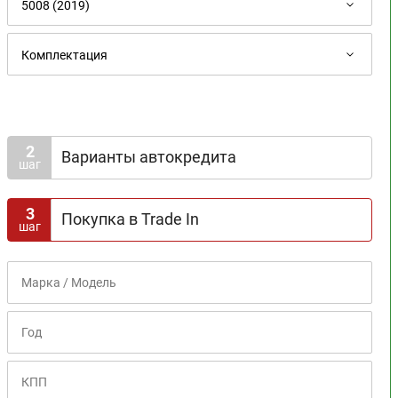
2
Варианты автокредита
шаг
Доступна госпрограмма
3
Покупка в Trade In
шаг
Срок кредита
1
2
3
4
5
6
7
8
Первоначальный взнос
0%
10%
20%
30%
40%
50%
60%
70%