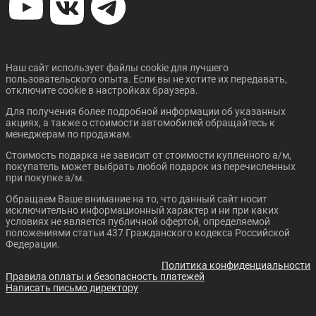
CHANGAN UNI-K
CHANGAN CS55 PLUS
Наш сайт использует файлы cookie для лучшего
пользовательского опыта. Если вы не хотите их передавать,
отключите cookie в настройках браузера.
Для получения более подробной информации об указанных
Цена от:
Цена от:
акциях, а также о стоимости автомобилей обращайтесь к
3 019 900 ₽
2 310 900 ₽
менеджерам по продажам.
В кредит от:
В кредит от:
Стоимость подарка не зависит от стоимости купленного а/м,
41 203 ₽/мес.
31 529 ₽/мес.
покупатель может выбрать любой подарок из перечисленных
при покупке а/м.
CHANGAN UNI-T
CHANGAN CS35 PLUS
Обращаем Ваше внимание на то, что данный сайт носит
NEW
исключительно информационный характер и ни при каких
условиях не является публичной офертой, определяемой
положениями статьи 437 Гражданского кодекса Российской
Федерации.
Политика конфиденциальности
Правила оплаты и безопасность платежей
Написать письмо директору