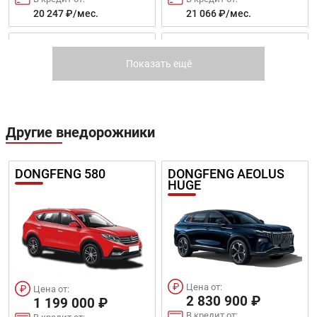
20 247 ₽/мес.
21 066 ₽/мес.
3008
2008
Показать ещё
Другие внедорожники
Цена от:
Цена от:
2 069 000 ₽
DONGFENG 580
DONGFENG AEOLUS
2 039 000 ₽
HUGE
В кредит от:
В кредит от:
28 229 ₽/мес.
27 820 ₽/мес.
4008
TRAVELLER
Цена от:
Цена от:
2 830 900 ₽
1 199 000 ₽
В кредит от: