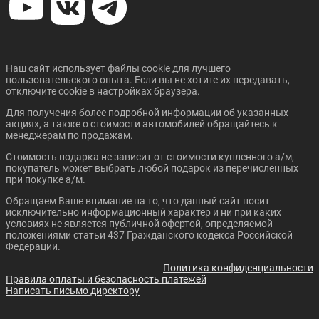
CHANGAN UNI-K
CHANGAN CS55 PLUS
Наш сайт использует файлы cookie для лучшего
пользовательского опыта. Если вы не хотите их передавать,
отключите cookie в настройках браузера.
Для получения более подробной информации об указанных
Цена от:
Цена от:
акциях, а также о стоимости автомобилей обращайтесь к
3 019 900 ₽
2 310 900 ₽
менеджерам по продажам.
В кредит от:
В кредит от:
Стоимость подарка не зависит от стоимости купленного а/м,
41 203 ₽/мес.
31 529 ₽/мес.
покупатель может выбрать любой подарок из перечисленных
при покупке а/м.
CHANGAN UNI-T
CHANGAN CS35 PLUS
Обращаем Ваше внимание на то, что данный сайт носит
NEW
исключительно информационный характер и ни при каких
условиях не является публичной офертой, определяемой
положениями статьи 437 Гражданского кодекса Российской
Федерации.
Политика конфиденциальности
Правила оплаты и безопасность платежей
Написать письмо директору