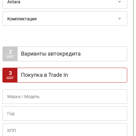
2
Варианты автокредита
шаг
Доступна госпрограмма
3
Покупка в Trade In
шаг
Срок кредита
1
2
3
4
5
6
7
8
Первоначальный взнос
0%
10%
20%
30%
40%
50%
60%
70%