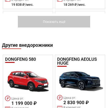
19 838 ₽/мес.
18 269 ₽/мес.
GRANDLAND X
COMBO LIFE
Показать ещё
Другие внедорожники
Цена от:
Цена от:
1 494 000 ₽
1 524 000 ₽
DONGFENG 580
DONGFENG AEOLUS
HUGE
В кредит от:
В кредит от:
20 384 ₽/мес.
20 793 ₽/мес.
VIVARO
ZAFIRA LIFE
Цена от:
Цена от:
2 830 900 ₽
1 199 000 ₽
В кредит от: