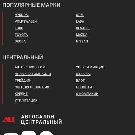
ПОПУЛЯРНЫЕ МАРКИ
HYUNDAI
OPEL
Скоро в продаже
Цена от:
VOLKSWAGEN
LADA
1 500 000 ₽
FORD
RENAULT
В кредит от:
TOYOTA
MAZDA
20 466 ₽/мес.
SKODA
NISSAN
DONGFENG MAGE
CHANGAN CS75FL
ЦЕНТРАЛЬНЫЙ
АВТО С ПРОБЕГОМ
УСЛУГИ И АКЦИИ
НОВЫЕ АВТОМОБИЛИ
ОТЗЫВЫ
ТРЕЙД-ИН
БЛОГ
СПЕЦПРЕДЛОЖЕНИЯ
НОВОСТИ
КРЕДИТ
О КОМПАНИИ
УТИЛИЗАЦИЯ
Цена от:
Цена от:
1 994 900 ₽
2 599 000 ₽
В кредит от:
АВТОСАЛОН
В кредит от:
27 218 ₽/мес.
ЦЕНТРАЛЬНЫЙ
35 460 ₽/мес.