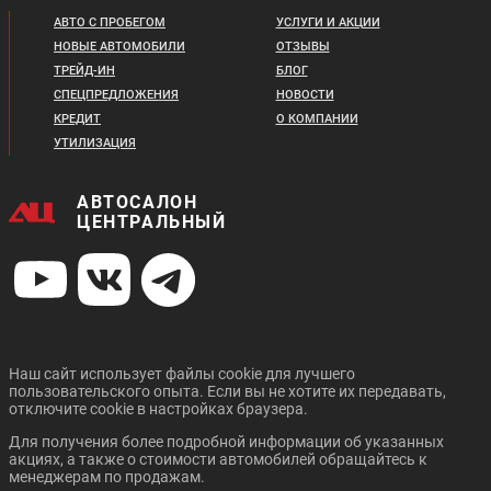
АВТО С ПРОБЕГОМ
УСЛУГИ И АКЦИИ
НОВЫЕ АВТОМОБИЛИ
ОТЗЫВЫ
ТРЕЙД-ИН
БЛОГ
СПЕЦПРЕДЛОЖЕНИЯ
НОВОСТИ
КРЕДИТ
О КОМПАНИИ
УТИЛИЗАЦИЯ
Цена от:
3 070 000 ₽
Цена от:
2 600 000 ₽
В кредит от:
АВТОСАЛОН
В кредит от:
41 886 ₽/мес.
ЦЕНТРАЛЬНЫЙ
35 474 ₽/мес.
OPEL GRANDLAND X
SUZUKI SX4
Наш сайт использует файлы cookie для лучшего
пользовательского опыта. Если вы не хотите их передавать,
отключите cookie в настройках браузера.
Для получения более подробной информации об указанных
Цена от:
Цена от:
акциях, а также о стоимости автомобилей обращайтесь к
1 494 000 ₽
1 414 000 ₽
менеджерам по продажам.