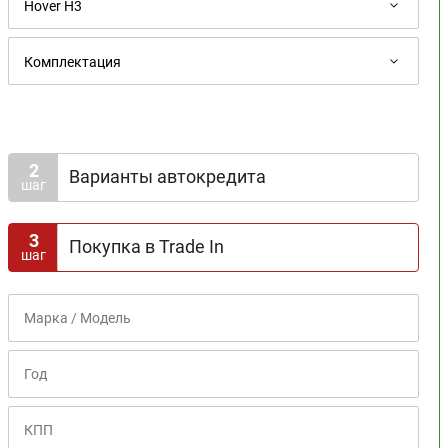
2
Варианты автокредита
шаг
Доступна госпрограмма
3
Покупка в Trade In
шаг
Срок кредита
1
2
3
4
5
6
7
8
Первоначальный взнос
0%
10%
20%
30%
40%
50%
60%
70%