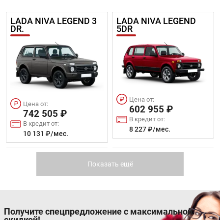
LADA NIVA LEGEND 3
LADA NIVA LEGEND
DR.
5DR
Цена от:
Цена от:
602 955 ₽
742 505 ₽
В кредит от:
В кредит от:
8 227 ₽/мес.
10 131 ₽/мес.
LIFAN X50
MAZDA CX-9
Показать ещё
Получите спецпредложение с максимальной
скидкой!