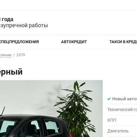
 года
езупречной работы
СПЕЦПРЕДЛОЖЕНИЯ
АВТОКРЕДИТ
ТАКСИ В КРЕД
аличии
2379
Черный
Новый авт
Технический г
КПП
Двигатель