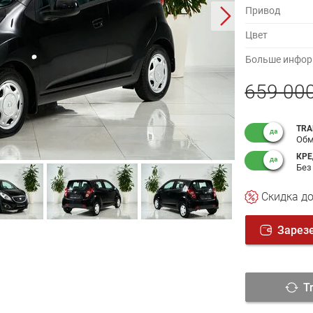
Привод
Цвет
Больше инфор
659 00
TRA
Обм
КРЕ
Без
Cкидка
до
Зарез
T