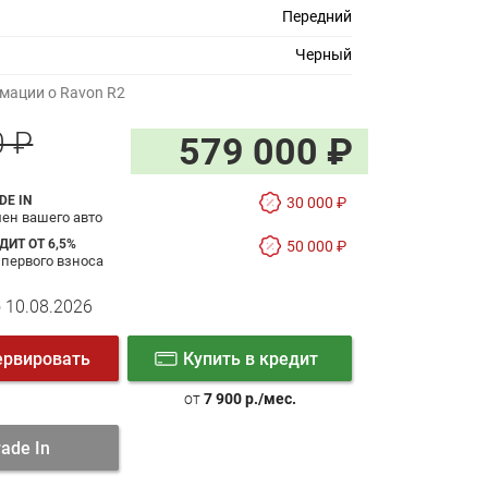
Передний
Черный
мации о Ravon R2
0 ₽
579 000 ₽
DE IN
30 000 ₽
ен вашего авто
ДИТ ОТ 6,5%
50 000 ₽
 первого взноса
 10.08.2026
ервировать
Купить в кредит
от
7 900 р./мес.
rade In