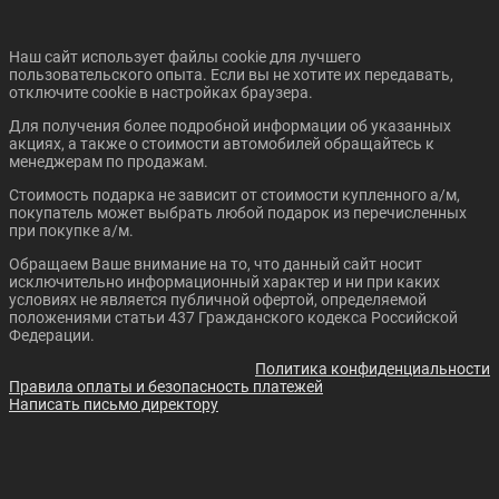
Наш сайт использует файлы cookie для лучшего
пользовательского опыта. Если вы не хотите их передавать,
отключите cookie в настройках браузера.
Для получения более подробной информации об указанных
Цена от:
Цена от:
акциях, а также о стоимости автомобилей обращайтесь к
1 494 000 ₽
1 414 000 ₽
менеджерам по продажам.
В кредит от:
В кредит от:
Стоимость подарка не зависит от стоимости купленного а/м,
20 384 ₽/мес.
19 292 ₽/мес.
покупатель может выбрать любой подарок из перечисленных
при покупке а/м.
ZOTYE T600
UAZ PATRIOT
Обращаем Ваше внимание на то, что данный сайт носит
исключительно информационный характер и ни при каких
условиях не является публичной офертой, определяемой
положениями статьи 437 Гражданского кодекса Российской
Федерации.
Политика конфиденциальности
Правила оплаты и безопасность платежей
Написать письмо директору
Цена от:
Цена от:
688 000 ₽
1 162 000 ₽
В кредит от:
В кредит от: