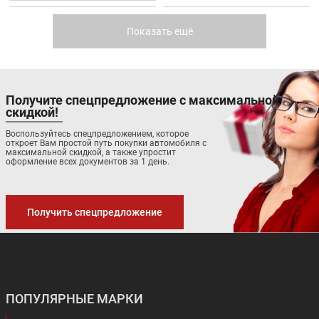
LIFAN X50
MAZDA CX-9
Показать ещё
Получите спецпредложение с максимальной
скидкой!
Цена от:
Цена от:
Воспользуйтесь спецпредложением, которое
откроет Вам простой путь покупки автомобиля с
419 900 ₽
3 675 000 ₽
максимальной скидкой, а также упростит
оформление всех документов за 1 день.
В кредит от:
В кредит от:
5 729 ₽/мес.
50 141 ₽/мес.
MAZDA CX-5
NISSAN QASHQAI
Получить спецпредложение
ПОПУЛЯРНЫЕ МАРКИ