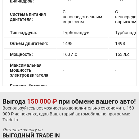
цилиндров:
С
С
Система питания
непосредственным
непосредс
двигателя:
впрыском
впрыском
Тип наддува:
Турбонаддув
Турбонадд
Объём двигателя:
1498
1498
Мощность:
163 л.с
163 л.с
Максимальная
мощность
-
-
электродвигателя:
Емкость батареи:
-
-
Запас хода на
-
-
Выгода
150 000 ₽
при обмене вашего авто!
электричестве:
Воспользуйтесь возможностью дополнительно сэкономить 150
Время зарядки:
-
-
000 ₽ на покупке, сдав Ваш старый автомобиль по программе
Trade In
Время зарядки
-
-
(быстрая):
Оставьте заявку на
ВЫГОДНЫЙ TRADE IN