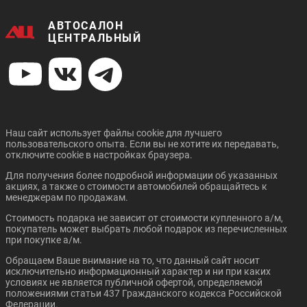
38 203 ₽/мес.
36 074 ₽/мес.
АВТОСАЛОН
GREAT WALL POER
GEELY NEW TUGELLA
ЦЕНТРАЛЬНЫЙ
Цена от:
Цена от:
1 494 000 ₽
1 414 000 ₽
В кредит от:
В кредит от:
20 384 ₽/мес.
19 292 ₽/мес.
Наш сайт использует файлы cookie для лучшего
пользовательского опыта. Если вы не хотите их передавать,
ZOTYE T600
UAZ PATRIOT
Цена от:
Цена от:
отключите cookie в настройках браузера.
2 934 000 ₽
2 967 990 ₽
Для получения более подробной информации об указанных
В кредит от:
В кредит от:
акциях, а также о стоимости автомобилей обращайтесь к
40 031 ₽/мес.
40 495 ₽/мес.
менеджерам по продажам.
Стоимость подарка не зависит от стоимости купленного а/м,
CHANGAN CS95 PLUS
GEELY ICON
покупатель может выбрать любой подарок из перечисленных
при покупке а/м.
Обращаем Ваше внимание на то, что данный сайт носит
Цена от:
Цена от:
исключительно информационный характер и ни при каких
688 000 ₽
1 162 000 ₽
условиях не является публичной офертой, определяемой
В кредит от:
В кредит от:
положениями статьи 437 Гражданского кодекса Российской
9 387 ₽/мес.
15 854 ₽/мес.
Федерации.