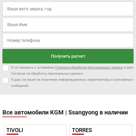
Разгон до 100км/
-
-
час:
Максимальная
191 км/ч
191 км/ч
скорость:
Расход в
-
-
городском цикле:
Расход в
-
-
загородном цикле:
Получить расчет
Расход в
9.0/100км
9.0/100км
смешанном цикле:
Я соглашаюсь с условиями
Политики обработки персональных данных
и даю
Согласие на обработку персональных данных
Объем топливного
Я даю согласие на получение информационных, маркетинговых и рекламных
50 л
50 л
бака:
сообщений
Длина:
4450 мм
4450 мм
Ширина:
1870 мм
1870 мм
Все автомобили KGM | Ssangyong в наличии
Высота:
1629 мм
1629 мм
Колёсная база:
2675 мм
2675 мм
TIVOLI
TORRES
Клиренс:
182 мм
182 мм