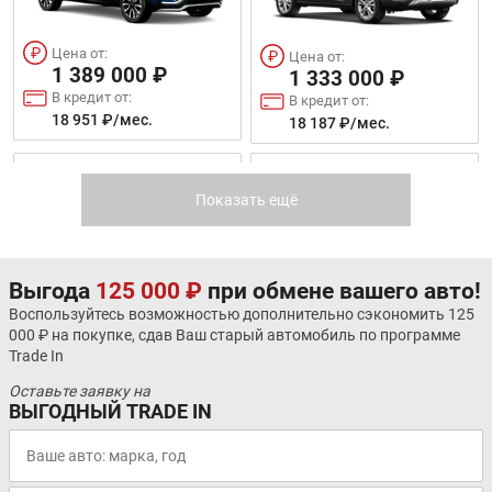
Цена от:
Цена от:
1 389 000 ₽
1 333 000 ₽
В кредит от:
В кредит от:
18 951 ₽/мес.
18 187 ₽/мес.
FAW BESTURN X40
OPEL CROSSLAND
Показать ещё
Выгода
125 000 ₽
при обмене вашего авто!
Воспользуйтесь возможностью дополнительно сэкономить 125
000 ₽ на покупке, сдав Ваш старый автомобиль по программе
Цена от:
Цена от:
Trade In
1 317 000 ₽
1 339 000 ₽
Оставьте заявку на
В кредит от:
В кредит от:
ВЫГОДНЫЙ TRADE IN
17 969 ₽/мес.
18 269 ₽/мес.
МОСКВИЧ 3
OMODA S5