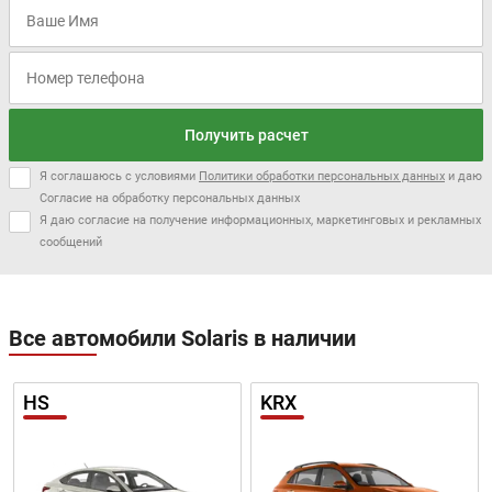
Получить расчет
Цена от:
Цена от:
1 367 000 ₽
1 308 000 ₽
Я соглашаюсь с условиями
Политики обработки персональных данных
и даю
В кредит от:
Согласие на обработку персональных данных
В кредит от:
18 651 ₽/мес.
Я даю согласие на получение информационных, маркетинговых и рекламных
17 846 ₽/мес.
сообщений
BAIC U5 PLUS
UAZ SGR EXPEDITION
Все автомобили Solaris в наличии
HS
KRX
Цена от:
Цена от:
1 394 000 ₽
1 346 000 ₽