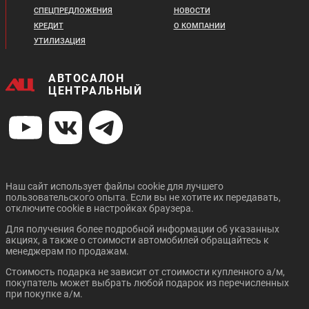
СПЕЦПРЕДЛОЖЕНИЯ
НОВОСТИ
CITROEN C4 SEDAN
DATSUN ON DO
КРЕДИТ
О КОМПАНИИ
УТИЛИЗАЦИЯ
АВТОСАЛОН
ЦЕНТРАЛЬНЫЙ
Цена от:
Цена от:
1 574 000 ₽
395 000 ₽
В кредит от:
В кредит от:
21 475 ₽/мес.
5 389 ₽/мес.
Наш сайт использует файлы cookie для лучшего
пользовательского опыта. Если вы не хотите их передавать,
FORD FIESTA СЕДАН
FORD FOCUS СЕДАН
отключите cookie в настройках браузера.
Для получения более подробной информации об указанных
акциях, а также о стоимости автомобилей обращайтесь к
менеджерам по продажам.
Стоимость подарка не зависит от стоимости купленного а/м,
покупатель может выбрать любой подарок из перечисленных
при покупке а/м.