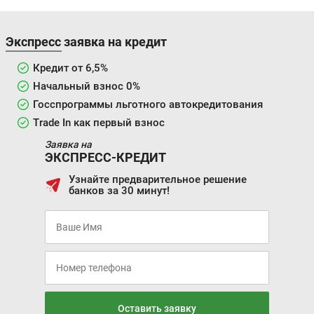
Экспресс заявка на кредит
Цена от:
1 384 000 ₽
Кредит от 6,5%
В кредит от:
Начальный взнос 0%
18 883 ₽/мес.
Госспрограммы льготного автокредитования
Trade In как первый взнос
Заявка на
ЭКСПРЕСС-КРЕДИТ
Узнайте предварительное решение
банков за 30 минут!
Оставить заявку