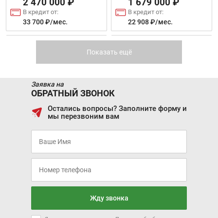
2 470 000 ₽
1 679 000 ₽
В кредит от:
В кредит от:
33 700 ₽/мес.
22 908 ₽/мес.
DONGFENG FUKANG
CHANGAN EADO PLUS
ES600
Показать ещё
Заявка на
ОБРАТНЫЙ ЗВОНОК
Остались вопросы? Заполните форму и
мы перезвоним вам
Скоро в продаже
Цена от:
1 289 900 ₽
В кредит от:
17 599 ₽/мес.
CHANGAN ALSVIN
CHANGAN LAMORE
Жду звонка