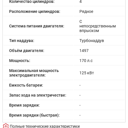
Количество цилиндров:
4
Расположение цилиндров:
Рядное
С
Система питания двигателя:
непосредственным
впрыском
Тип наддува:
Турбонаддув
Объём двигателя:
1497
Мощность:
170 л.с
Максимальная мощность
125 кВт
электродвигателя:
Емкость батареи:
-
Запас хода на электричестве:
-
Время зарядки:
-
Время зарядки (быстрая):
-
Разгон до 100км/час:
7.0 с
Полные технические характеристики