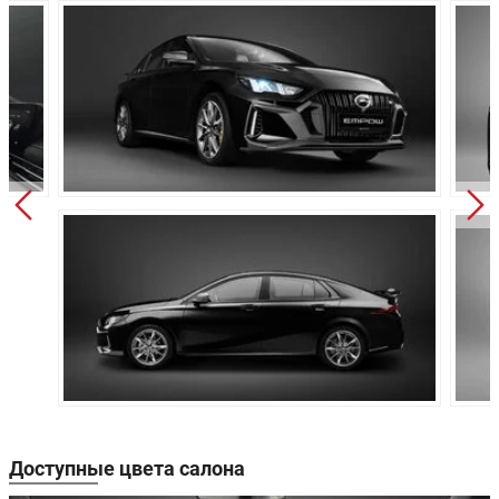
Привод:
Передний
Независимая,
Передняя подвеска:
пружинная
Независимая,
Задняя подвеска:
пружинная
Дисковые
Передние тормоза:
вентилируемые
Задние тормоза:
Дисковые
Производство:
Китай
5 лет или 150 000 км
Гарантия:
пробега
Доступные цвета салона