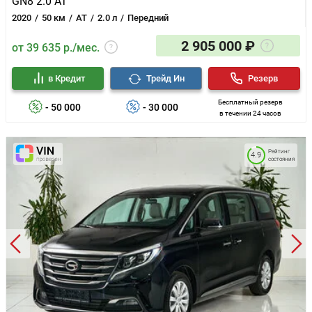
GN8 2.0 AT
2020
50 км
AT
2.0 л
Передний
2 905 000 ₽
от 39 635 р./мес.
в Кредит
Трейд Ин
Резерв
Бесплатный резерв
- 50 000
- 30 000
в течении 24 часов
Рейтинг
4.9
состояния