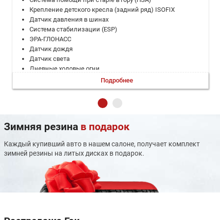
Крепление детского кресла (задний ряд) ISOFIX
Датчик давления в шинах
Система стабилизации (ESP)
ЭРА-ГЛОНАСС
Датчик дождя
Датчик света
Дневные ходовые огни
Светодиодные фары
Подробнее
Диски 16
Центральный замок
Иммобилайзер
Аудиосистема
Зимняя резина
в подарок
Мультимедиа система с ЖК-экраном
USB
Каждый купивший авто в нашем салоне, получает комплект
Android AutoCarPlay
зимней резины на литых дисках в подарок.
Bluetooth
кондиционер
Круиз-контроль
Парктроник задний
Мультифункциональное рулевое колесо
Бортовой компьютер
Система доступа без ключа