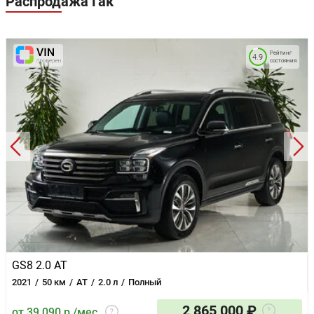
Распродажа
Гак
Электростеклоподъемники передние
Электростеклоподъемники задние
Активный усилитель руля
Ткань (материал салона)
Рейтинг
4.9
состояния
Регулировка сиденья водителя по высоте
Докатка
GS8 2.0 AT
2021
50 км
AT
2.0 л
Полный
2 865 000 ₽
от 39 090 р./мес.