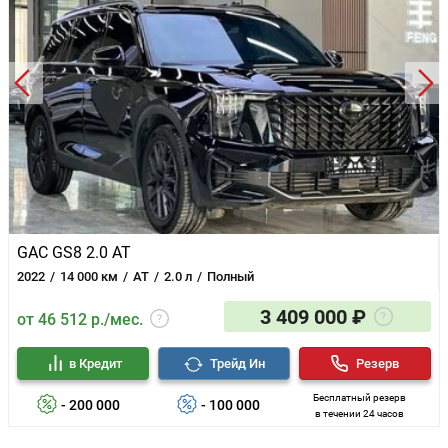
GAC GS8 2.0 AT
2022
14 000 км
AT
2.0 л
Полный
3 409 000 ₽
от 46 512 р./мес.
в Кредит
Трейд Ин
Резерв
Бесплатный резерв
- 200 000
- 100 000
в течении 24 часов