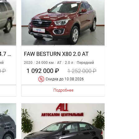
JEEP GRAND CHEROKEE 4.7 AT
FAW BESTURN X80 2.0 AT
ий
2020
24 000 км
AT
2.0 л
Передний
1 092 000 ₽
0 ₽
1 252 000 ₽
Cкидка
до 10.08.2026
Подробнее