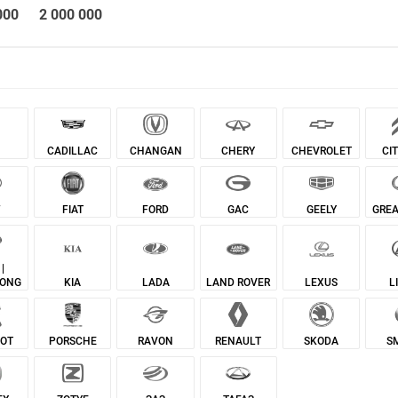
000
2 000 000
CADILLAC
CHANGAN
CHERY
CHEVROLET
CI
W
FIAT
FORD
GAC
GEELY
GREA
|
LAND ROVER
YONG
KIA
LADA
LEXUS
L
OT
PORSCHE
RAVON
RENAULT
SKODA
S