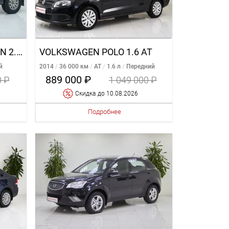
KGM | SSANGYONG KYRON 2.3 AT
VOLKSWAGEN POLO 1.6 AT
й
2014
36 000 км
AT
1.6 л
Передний
889 000 ₽
0 ₽
1 049 000 ₽
Cкидка
до 10.08.2026
Подробнее