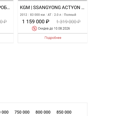
VOLKSWAGEN POLO 1.4 РОБОТ
KGM | SSANGYONG ACTYON 2.0 AT
2012
83 000 км
AT
2.0 л
Полный
1 159 000 ₽
00 ₽
1 319 000 ₽
Cкидка
до 10.08.2026
Подробнее
 000
750 000
800 000
850 000