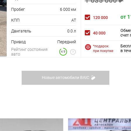
1 035 000 ₽
Пробег
6 000 км
от 1
120 000
КПП
AT
Обме
Двигатель
0.0 л
40 000
счет 
Привод
Передний
Бесп
*подарок
Рейтинг состояния
в теч
при покупке
4.9
авто
Новые автомобили BAIC