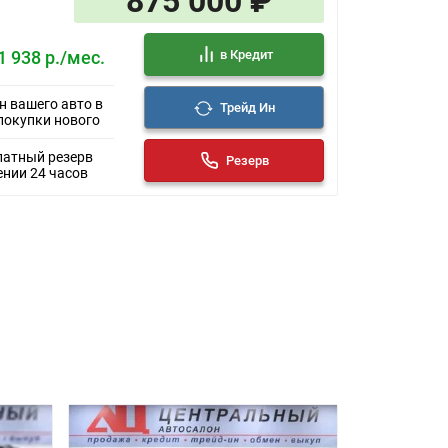
875 000 ₽
в Кредит
1 938 р./мес.
н вашего авто в
Трейд Ин
покупки нового
латный резерв
Резерв
ении 24 часов