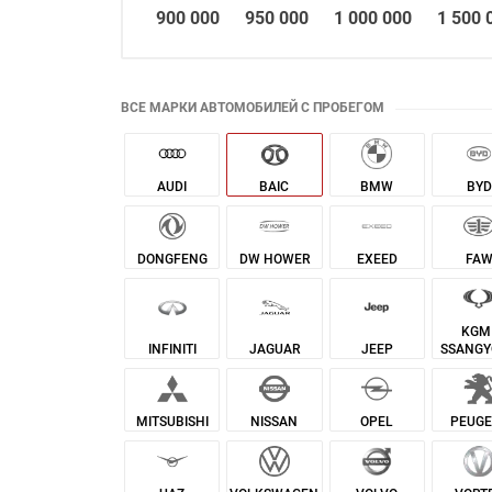
900 000
950 000
1 000 000
1 500 
ВСЕ МАРКИ АВТОМОБИЛЕЙ С ПРОБЕГОМ
AUDI
BAIC
BMW
BYD
DONGFENG
DW HOWER
EXEED
FA
KGM 
INFINITI
JAGUAR
JEEP
SSANG
MITSUBISHI
NISSAN
OPEL
PEUGE