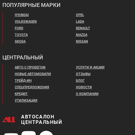
ПОПУЛЯРНЫЕ МАРКИ
HYUNDAI
OPEL
Цена от:
VOLKSWAGEN
LADA
Цена от:
2 249 900 ₽
1 179 900 ₽
FORD
RENAULT
В кредит от:
В кредит от:
TOYOTA
MAZDA
30 697 ₽/мес.
16 098 ₽/мес.
SKODA
NISSAN
CHANGAN RAETON
CHANGAN UNI-L
ЦЕНТРАЛЬНЫЙ
PLUS
АВТО С ПРОБЕГОМ
УСЛУГИ И АКЦИИ
НОВЫЕ АВТОМОБИЛИ
ОТЗЫВЫ
ТРЕЙД-ИН
БЛОГ
СПЕЦПРЕДЛОЖЕНИЯ
НОВОСТИ
КРЕДИТ
О КОМПАНИИ
УТИЛИЗАЦИЯ
Цена от:
Цена от:
2 829 900 ₽
2 355 000 ₽
АВТОСАЛОН
В кредит от:
В кредит от:
ЦЕНТРАЛЬНЫЙ
38 611 ₽/мес.
32 131 ₽/мес.