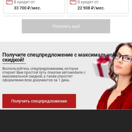
В кредит от:
В кредит от:
33 700 ₽/мес.
22 908 ₽/мес.
DONGFENG FUKANG
CHANGAN EADO PLUS
ES600
Показать ещё
Цена от:
4 755 000 ₽
В кредит от:
64 876 ₽/мес.
Получите спецпредложение с максимальной
скидкой!
Скоро в продаже
Воспользуйтесь спецпредложением, которое
откроет Вам простой путь покупки автомобиля с
Цена от:
максимальной скидкой, а также упростит
1 289 900 ₽
оформление всех документов за 1 день.
В кредит от:
17 599 ₽/мес.
Получить спецпредложение
CHANGAN ALSVIN
CHANGAN LAMORE