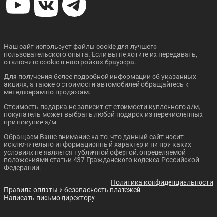
CITROEN C4 SEDAN
DATSUN ON DO
Наш сайт использует файлы cookie для лучшего
пользовательского опыта. Если вы не хотите их передавать,
отключите cookie в настройках браузера.
Для получения более подробной информации об указанных
акциях, а также о стоимости автомобилей обращайтесь к
Цена от:
Цена от:
менеджерам по продажам.
1 574 000 ₽
395 000 ₽
В кредит от:
В кредит от:
Стоимость подарка не зависит от стоимости купленного а/м,
21 475 ₽/мес.
5 389 ₽/мес.
покупатель может выбрать любой подарок из перечисленных
при покупке а/м.
FORD FIESTA СЕДАН
FORD FOCUS СЕДАН
Обращаем Ваше внимание на то, что данный сайт носит
исключительно информационный характер и ни при каких
условиях не является публичной офертой, определяемой
положениями статьи 437 Гражданского кодекса Российской
Федерации.
Политика конфиденциальности
Правила оплаты и безопасность платежей
Написать письмо директору
Цена от:
Цена от: