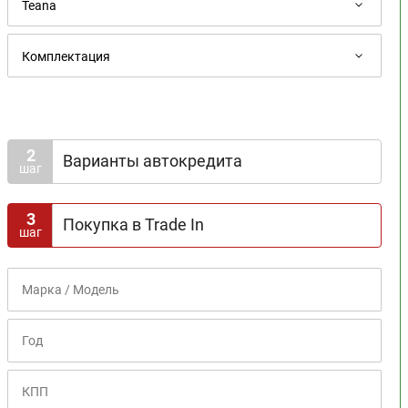
2
Варианты автокредита
шаг
Доступна госпрограмма
3
Покупка в Trade In
шаг
Срок кредита
1
2
3
4
5
6
7
8
Первоначальный взнос
0%
10%
20%
30%
40%
50%
60%
70%