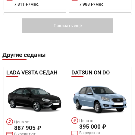
7 811 ₽/мес.
7 988 ₽/мес.
FOCUS ХЭТЧБЕК
FOCUS СЕДАН
Показать ещё
Другие седаны
Цена от:
Цена от:
757 900 ₽
770 900 ₽
LADA VESTA СЕДАН
DATSUN ON DO
В кредит от:
В кредит от:
10 341 ₽/мес.
10 518 ₽/мес.
FOCUS УНИВЕРСАЛ
ECOSPORT
Цена от:
Цена от:
395 000 ₽
887 905 ₽
В кредит от:
В кредит от: