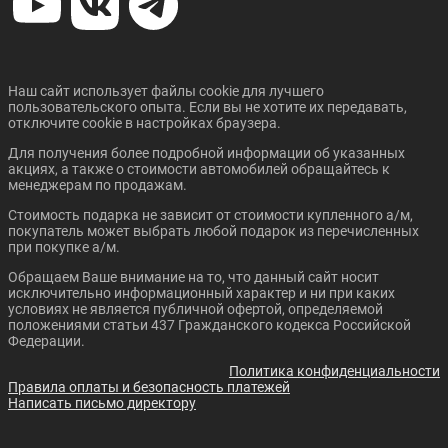
Наш сайт использует файлы cookie для лучшего
пользовательского опыта. Если вы не хотите их передавать,
отключите cookie в настройках браузера.
Цена от:
Цена от:
515 000 ₽
Для получения более подробной информации об указанных
4 010 000 ₽
акциях, а также о стоимости автомобилей обращайтесь к
В кредит от:
менеджерам по продажам.
В кредит от:
7 027 ₽/мес.
54 712 ₽/мес.
Стоимость подарка не зависит от стоимости купленного а/м,
покупатель может выбрать любой подарок из перечисленных
при покупке а/м.
TOYOTA COROLLA
CITROEN C4 SEDAN
Обращаем Ваше внимание на то, что данный сайт носит
исключительно информационный характер и ни при каких
условиях не является публичной офертой, определяемой
положениями статьи 437 Гражданского кодекса Российской
Федерации.
Политика конфиденциальности
Правила оплаты и безопасность платежей
Написать письмо директору
Цена от:
Цена от:
2 160 000 ₽
1 574 000 ₽