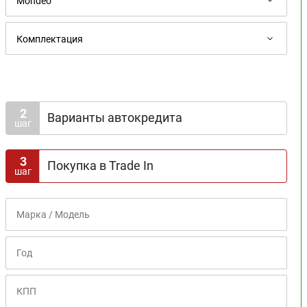
2
Варианты автокредита
шаг
Доступна госпрограмма
3
Покупка в Trade In
шаг
Срок кредита
1
2
3
4
5
6
7
8
Первоначальный взнос
0%
10%
20%
30%
40%
50%
60%
70%