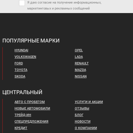
Я даю согласие на получение информационных,
маркетинговых и рекламных сообщений
ПОПУЛЯРНЫЕ МАРКИ
HYUNDAI
OPEL
VOLKSWAGEN
LADA
FORD
RENAULT
TOYOTA
MAZDA
SKODA
NISSAN
ЦЕНТРАЛЬНЫЙ
АВТО С ПРОБЕГОМ
УСЛУГИ И АКЦИИ
НОВЫЕ АВТОМОБИЛИ
ОТЗЫВЫ
ТРЕЙД-ИН
БЛОГ
СПЕЦПРЕДЛОЖЕНИЯ
НОВОСТИ
КРЕДИТ
О КОМПАНИИ