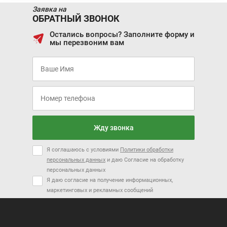
Заявка на
ОБРАТНЫЙ ЗВОНОК
Остались вопросы? Заполните форму и
мы перезвоним вам
Заказать
Я соглашаюсь с условиями
Политики обработки персональных
данных
и даю Согласие на обработку персональных данных
Я даю согласие на получение информационных, маркетинговых и
рекламных сообщений
Жду звонка
Я соглашаюсь с условиями
Политики обработки
персональных данных
и даю Согласие на обработку
персональных данных
Я даю согласие на получение информационных,
маркетинговых и рекламных сообщений