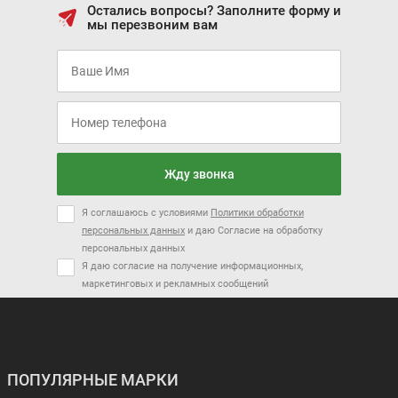
Остались вопросы? Заполните форму и
мы перезвоним вам
Заказать
Я соглашаюсь с условиями
Политики обработки персональных
данных
и даю Согласие на обработку персональных данных
Я даю согласие на получение информационных, маркетинговых и
рекламных сообщений
Жду звонка
Я соглашаюсь с условиями
Политики обработки
персональных данных
и даю Согласие на обработку
персональных данных
Я даю согласие на получение информационных,
маркетинговых и рекламных сообщений
ПОПУЛЯРНЫЕ МАРКИ