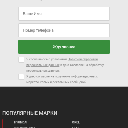
Заказать
Я соглашаюсь с условиями
Политики обработки персональных
данных
и даю Согласие на обработку персональных данных
Я даю согласие на получение информационных, маркетинговых и
рекламных сообщений
Жду звонка
Я соглашаюсь с условиями
Политики обработки
персональных данных
и даю Согласие на обработку
персональных данных
Я даю согласие на получение информационных,
маркетинговых и рекламных сообщений
ПОПУЛЯРНЫЕ МАРКИ
HYUNDAI
OPEL