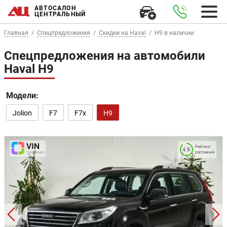
АВТОСАЛОН
ЦЕНТРАЛЬНЫЙ
Главная
Спецпредложения
Скидки на Haval
H9 в наличии
Спецпредложения на автомобили
Haval H9
Модели:
Jolion
F7
F7x
H9
Рейтинг
4.9
состояния