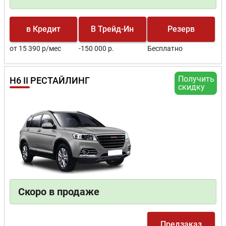
в Кредит
В Трейд-Ин
Резерв
от 15 390 р/мес
-150 000 р.
Бесплатно
Получить
H6 II РЕСТАЙЛИНГ
скидку
Скоро в продаже
Предзаказ