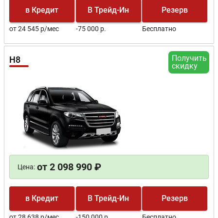
в Кредит
В Трейд-Ин
Резерв
от 24 545 р/мес
-75 000 р.
Бесплатно
Получить
H8
скидку
от 2 098 990 ₽
Цена:
в Кредит
В Трейд-Ин
Резерв
от 28 638 р/мес
-150 000 р.
Бесплатно