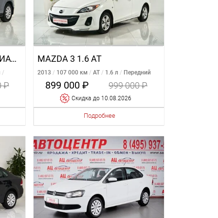
MITSUBISHI ASX 1.8 ВАРИАТОР
MAZDA 3 1.6 AT
л
2013
107 000 км
AT
1.6 л
Передний
899 000 ₽
0 ₽
999 000 ₽
Cкидка
до 10.08.2026
Подробнее