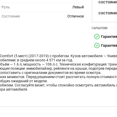
СОСТОЯНИ
Руль
Левый
СОСТОЯНИ
Состояние
Отличное
ГАРАНТИИ
Гаранти
Гарантия
mfort (5 мест) (2017-2019) с пробегом. Кузов автомобиля — Униве
билями: в среднем около 4 571 км за год.
объём — 1.6 л, мощность — 106 л.с. Техническая конфигурация: тра
ющие позиции: иммобилайзер, рейлинги на крыше, подогрев передн
опоставить с оригиналами документов во время осмотра.
ких моментов. Перед решением стоит рассчитать полную стоимость
общих ожиданий от модели.
обилем. Согласуйте визит, чтобы спокойно осмотреть автомобиль 
ора автомобиля.