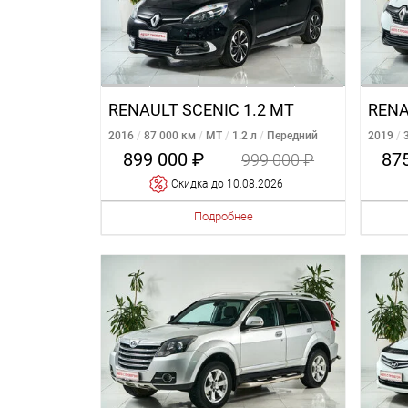
RENAULT SCENIC 1.2 MT
2016
87 000 км
MT
1.2 л
Передний
2019
Передн
899 000 ₽
87
999 000 ₽
Cкидка
до 10.08.2026
Подробнее