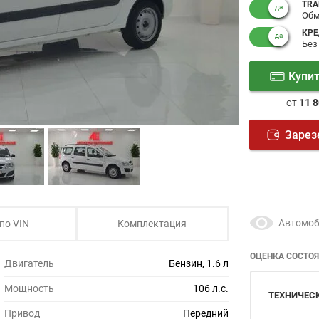
TRA
Обм
КРЕ
Без
Купит
от
11 8
Зарез
Автомоб
по VIN
Комплектация
ОЦЕНКА СОСТО
Двигатель
Бензин, 1.6 л
Мощность
106 л.с.
ТЕХНИЧЕС
Привод
Передний