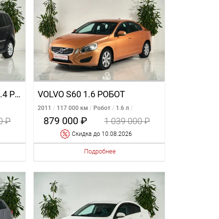
VOLKSWAGEN TOURAN 1.4 РОБОТ
VOLVO S60 1.6 РОБОТ
2011
117 000 км
Робот
1.6 л
Передний
879 000 ₽
0 ₽
1 039 000 ₽
Cкидка
до 10.08.2026
Подробнее