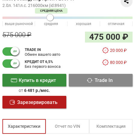
2.0л. 141л.с. 216000км (id:8941)
СРЕДНЯЯ ЦЕНА
выше рыночной
средняя
хорошая
отличная
575 000 ₽
475 000 ₽
TRADE IN
20 000 ₽
Обмен вашего авто
КРЕДИТ ОТ 6,5%
80 000 ₽
Без первого взноса
Купить в кредит
Trade In
от
6 481 р./мес.
Зарезервировать
Характеристики
Отчет по VIN
Комплектация