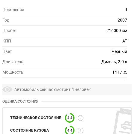
Поколение
I
Год
2007
Пробег
216000 км
КПП
AT
Цвет
Черный
Двигатель
Дизель, 2.0 л
Мощность
141 л.с.
Привод
Полный
Автомобиль сейчас смотрит
4
человек
Руль
Левый
ОЦЕНКА СОСТОЯНИЯ
Состояние
Отличное
Технические характеристики KGM | Ssangyong Kyron
ТЕХНИЧЕСКОЕ СОСТОЯНИЕ
4.4
СОСТОЯНИЕ КУЗОВА
4.4