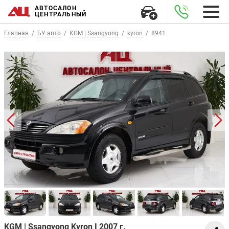
АВТОСАЛОН
ЦЕНТРАЛЬНЫЙ
Главная
БУ авто
KGM | Ssangyong
kyron
8941
KGM | Ssangyong Kyron I 2007 г.