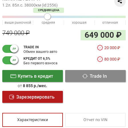
1.2л. 85л.с. 38000км (id:2556)
СРЕДНЯЯ ЦЕНА
выше рыночной
средняя
хорошая
отличная
749 000 ₽
649 000 ₽
TRADE IN
20 000 ₽
Обмен вашего авто
КРЕДИТ ОТ 6,5%
80 000 ₽
Без первого взноса
Купить в кредит
Trade In
от
8 855 р./мес.
Зарезервировать
Характеристики
Отчет по VIN