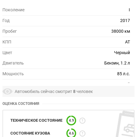
Поколение
I
Год
2017
Пробег
38000 км
КПП
AT
Цвет
Черный
Двигатель
Бензин, 1.2 л
Мощность
85 л.с.
Привод
Передний
Автомобиль сейчас смотрит
8
человек
Руль
Левый
ОЦЕНКА СОСТОЯНИЯ
Состояние
Отличное
Технические характеристики Ravon R2
ТЕХНИЧЕСКОЕ СОСТОЯНИЕ
4.9
СОСТОЯНИЕ КУЗОВА
4.6