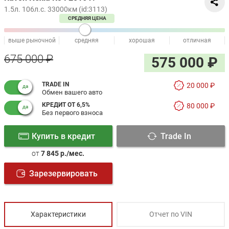
1.5л. 106л.с. 33000км (id:3113)
СРЕДНЯЯ ЦЕНА
выше рыночной
средняя
хорошая
отличная
675 000 ₽
575 000 ₽
TRADE IN
20 000 ₽
Обмен вашего авто
КРЕДИТ ОТ 6,5%
80 000 ₽
Без первого взноса
Купить в кредит
Trade In
от
7 845 р./мес.
Зарезервировать
Характеристики
Отчет по VIN